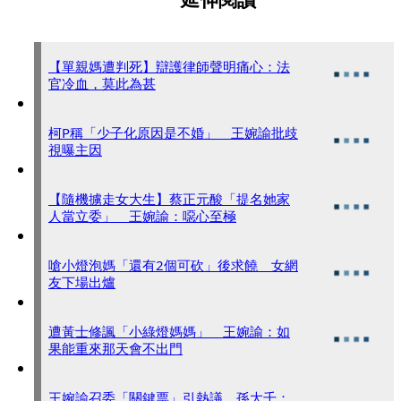
【單親媽遭判死】辯護律師聲明痛心：法
官冷血，莫此為甚
柯P稱「少子化原因是不婚」 王婉諭批歧
視曝主因
【隨機擄走女大生】蔡正元酸「提名她家
人當立委」 王婉諭：噁心至極
嗆小燈泡媽「還有2個可砍」後求饒 女網
友下場出爐
遭黃士修諷「小綠燈媽媽」 王婉諭：如
果能重來那天會不出門
王婉諭召委「關鍵票」引熱議 孫大千：