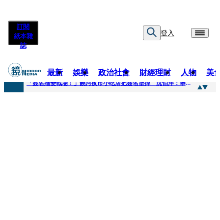
訂閱
登入
紙本雜
誌
最新
娛樂
政治社會
財經理財
人物
美
快訊
「簽名牆變戰場！」饒河夜市小吃店把簽名塗掉 沈伯洋：舉雙手贊成
快訊
抛「雙AI」施政藍圖！徐欣瑩宣示無縫接軌楊文科 延續五支箭與十大交通建設
快訊
翻拍雄二飛彈密件給中共女特工 海峰士兵認罪減刑判2年7月