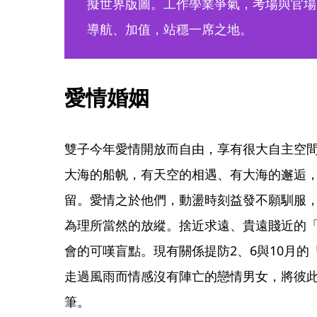
擬世界版圖。工作學業爭氣，考場與官場
導航、加值，站穩一席之地。
愛情婚姻
雙子今年愛情開放而自由，享有很大自主空
大海的船帆，有天空的相遇、有大海的邂逅
留。愛情之於他們，動盪時刻益發不願馴服
為理所當然的放縱。捨近求遠、貴遠賤近的
會的可嘆盲點。現有關係提防2、6與10月
走過風雨而情感沒有陣亡的戀情男女，將彼
筆。