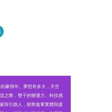
員
際的豪情年。夢想有多大，天空
流之際，雙子的變通力、科技感
家與引路人，順勢進軍實體與虛