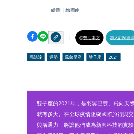
繪圖｜繪圖組
贊助本文
加入訂閱會
瑪法達
運勢
風象星座
雙子座
2021
雙子座的2021年，是羽翼已豐、飛向天
就有多大。在全球疫情阻礙國際旅行與交
與溝通力，將讓他們成為新興科技的實驗