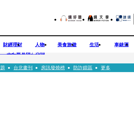
財經理財
人物
美食旅遊
生活
車錶酒
「一生之鹽香精」亮相
話題
台北畫刊
房訊發燒榜
防詐鏡區
更多
園八旬翁毆妻致死檢聲押
 認了「我也會崩潰」：傷口終究會癒合