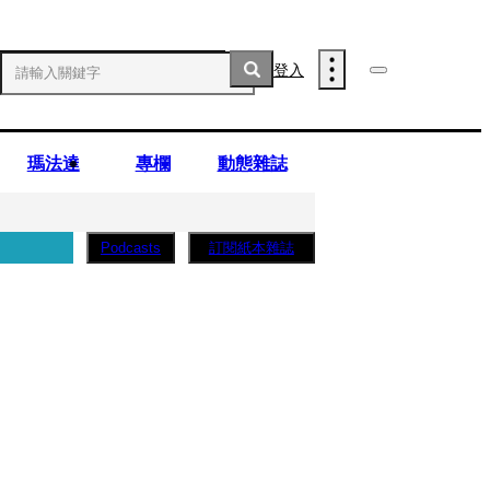
登入
瑪法達
專欄
動態雜誌
訂閱紙本雜誌
Podcasts