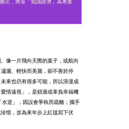
勝出，將靠「知識經濟」為專業
間。像一片飛向天際的葉子，或航向
，瀟灑、輕快而美麗，卻不善於停
，未來也仍有很多可能，所以浪漫成
「愛情遠視」，是錯過或辜負幸福機
的「水逆」，因誤會爭執而疏離；攜手
此珍惜，並為來年步上紅毯寫下伏