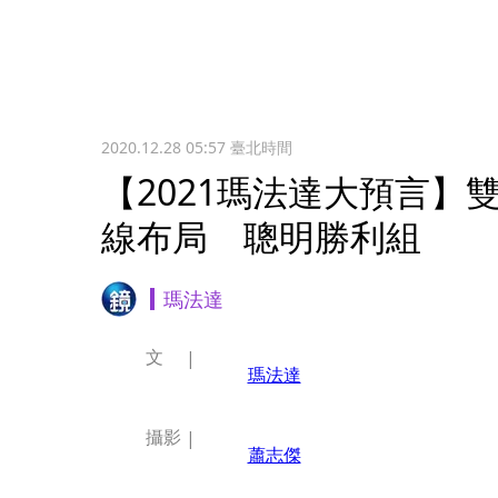
2020.12.28 05:57
臺北時間
【2021瑪法達大預言】
線布局 聰明勝利組
瑪法達
文
瑪法達
攝影
蕭志傑