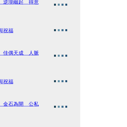
骨、逆境崛起 得意
與祝福
蘭、佳偶天成 人脈
與祝福
至、金石為開 公私