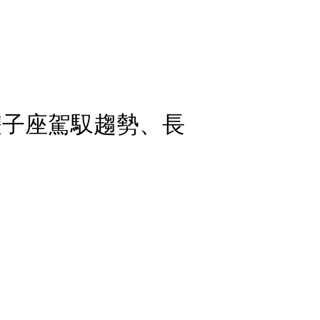
雙子座駕馭趨勢、長