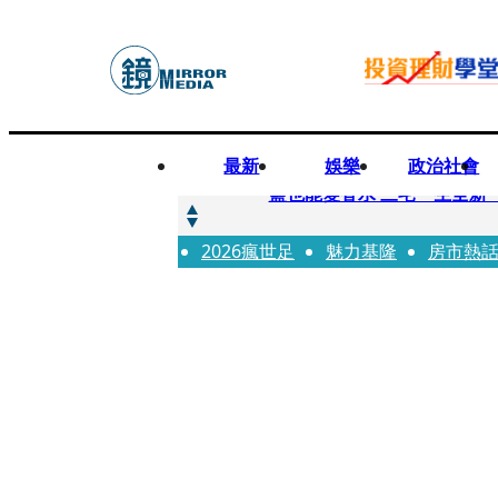
最新
娛樂
政治社會
快訊
鹽也能變香水 三宅一生全新
2026瘋世足
快訊
魅力基隆
房市熱
不堪妻子碎念情緒失控 桃
快訊
蔡依珊撕掉「完美」標籤！