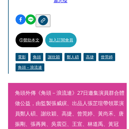
蕭志傑
贊助本文
加入訂閱會員
電影
角頭
謝欣穎
鄭人碩
高捷
曾莞婷
角頭－浪流連
角頭外傳《角頭－浪流連》27日邀集演員群合體
做公益，由監製張威縯、出品人張芷瑄帶領眾演
員鄭人碩、謝欣穎、高捷、曾莞婷、黃尚禾、唐
振剛、張再興、吳震亞、王宣、林道禹、黃冠