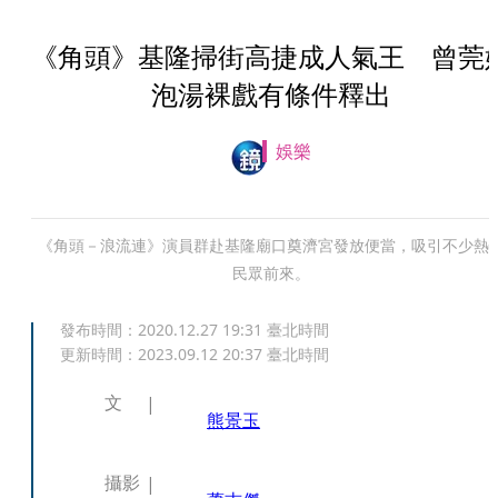
《角頭》基隆掃街高捷成人氣王 曾莞
泡湯裸戲有條件釋出
娛樂
《角頭－浪流連》演員群赴基隆廟口奠濟宮發放便當，吸引不少熱
民眾前來。
發布時間：
2020.12.27 19:31
臺北時間
更新時間：
2023.09.12 20:37
臺北時間
文
熊景玉
攝影