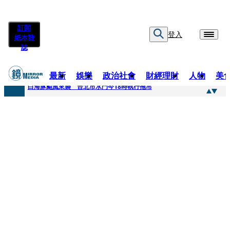
訂閱
登入
紙本雜
誌
最新
娛樂
政治社會
財經理財
人物
美
快訊
白海豚颱風來襲 台北市水門今18時執行拖吊
快訊
AKIRA台北唱到一半突收兒子告白「爸爸I LOVE YOU」 驚喜林志玲同步曝光父親節「披薩蛋糕」
快訊
獨家／TWICE Mina一進華山「天空秒變臉」！ONCE狂風暴雨死守 畫面曝光2.5萬人笑翻