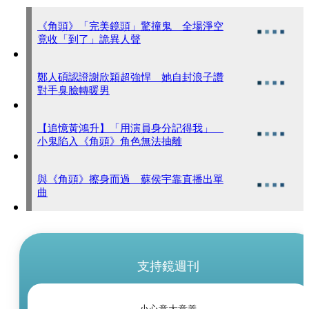
《角頭》「完美鏡頭」驚撞鬼 全場淨空
竟收「到了」詭異人聲
鄭人碩認證謝欣穎超強悍 她自封浪子讚
對手臭臉轉暖男
【追憶黃鴻升】「用演員身分記得我」
小鬼陷入《角頭》角色無法抽離
與《角頭》擦身而過 蘇侯宇靠直播出單
曲
支持鏡週刊
小心意大意義