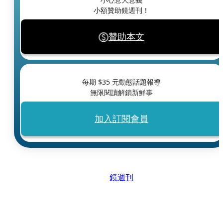
小額贊助鏡週刊！
贊助本文
每期 $
35
元動態話題報導
無限閱讀解鎖新鮮事
加入訂閱會員
鏡週刊