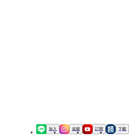
加入
追蹤
訂閱
下載