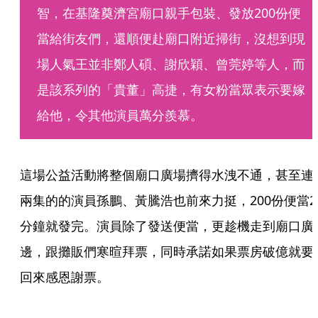
智，在基隆奠濟宮廟口親手包裝、發放200份便
當給街友們，還順便赴廟口附近掃街，沒想到現
場人氣王並非鄭人碩、謝欣穎、曾莞婷等人，而
是該系列的「貴董」高捷，有女粉當眾表示要嫁
給他，令其他演員萬分羨慕。
這場公益活動將整個廟口廣場擠得水洩不通，甚至連
兩集的的演員孫鵬、黃騰浩也前來力挺，200份便當2
分鐘就發完。演員除了發送便當，更趁機走到廟口廣
邊，跟攤販們寒暄拜票，同時承諾如果票房破億就要
回來感恩謝票。