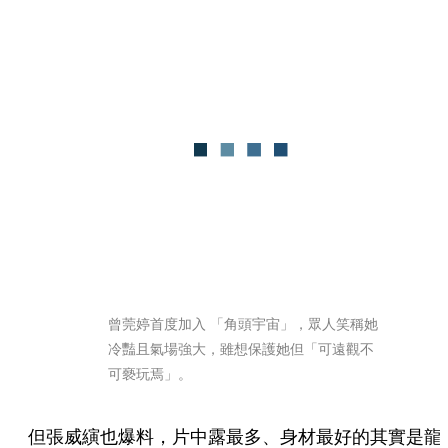
曾莞婷首度加入 「角頭宇宙」，眾人笑稱她
冷豔且氣場強大，雖想保護她但「可遠觀不
可褻玩焉」。
但張威縯也爆料，片中露最多、身材最好的其實是龍