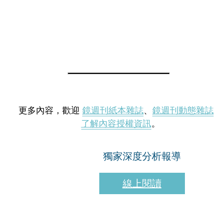
更多內容，歡迎
鏡週刊紙本雜誌
、
鏡週刊動態雜誌
了解內容授權資訊
。
獨家深度分析報導
線上閱讀