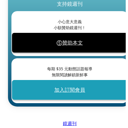
支持鏡週刊
小心意大意義
小額贊助鏡週刊！
贊助本文
每期 $
35
元動態話題報導
無限閱讀解鎖新鮮事
加入訂閱會員
鏡週刊