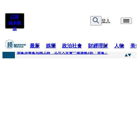
訂閱
登入
紙本雜
誌
最新
娛樂
政治社會
財經理財
人物
美
快訊
酒駕加毒駕危險上路 北市大安警一週連破2起「雙駕」
快訊
Ozone黃文廷、FEniX夏浦洋組「神隊友」 邱以太、林亭莉熱血狂奔殺青淚崩
快訊
AKIRA台北唱到一半突收兒子告白「爸爸I LOVE YOU」 驚喜林志玲同步曝光父親節「披薩蛋糕」