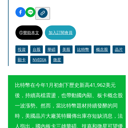
贊助本文
加入訂閱會員
投資
台股
華碩
美股
比特幣
概念股
晶片
顯卡
NVIDIA
微星
比特幣在今年1月初創下歷史新高41,962美元
後，持續高檔震盪，也帶動國內顯、板卡概念股
一波漲勢。然而，當比特幣題材持續發酵的同
時，美國晶片大廠英特爾傳出庫存短缺消息，法
人指出，國內板卡三雄華碩、技嘉和微星可望優