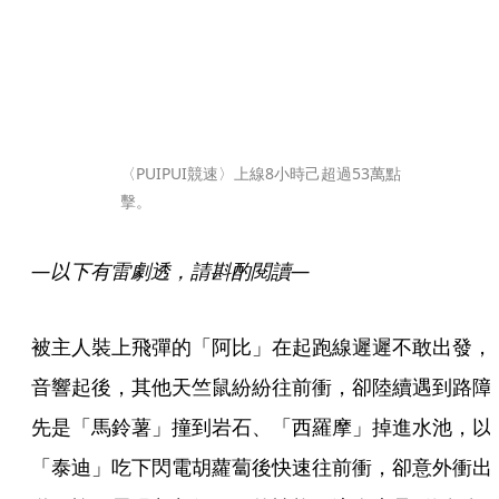
〈PUIPUI競速〉上線8小時己超過53萬點
擊。
—以下有雷劇透，請斟酌閱讀—
被主人裝上飛彈的「阿比」在起跑線遲遲不敢出發，
音響起後，其他天竺鼠紛紛往前衝，卻陸續遇到路障
先是「馬鈴薯」撞到岩石、「西羅摩」掉進水池，以
「泰迪」吃下閃電胡蘿蔔後快速往前衝，卻意外衝出