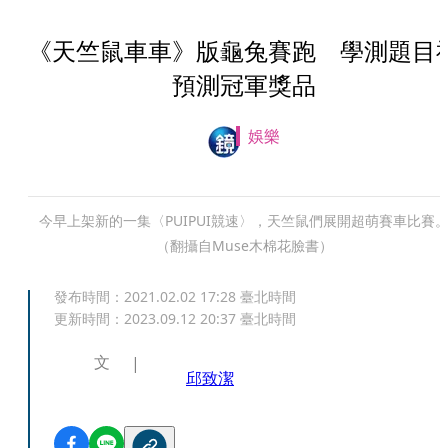
《天竺鼠車車》版龜兔賽跑 學測題目
預測冠軍獎品
娛樂
今早上架新的一集〈PUIPUI競速〉，天竺鼠們展開超萌賽車比賽
（翻攝自Muse木棉花臉書）
發布時間：
2021.02.02 17:28
臺北時間
更新時間：
2023.09.12 20:37
臺北時間
文
邱致潔