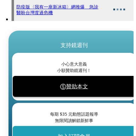
防疫版〈我有一座新冰箱〉網推爆 急診
醫盼台灣度過危機
支持鏡週刊
小心意大意義
小額贊助鏡週刊！
贊助本文
每期 $
35
元動態話題報導
無限閱讀解鎖新鮮事