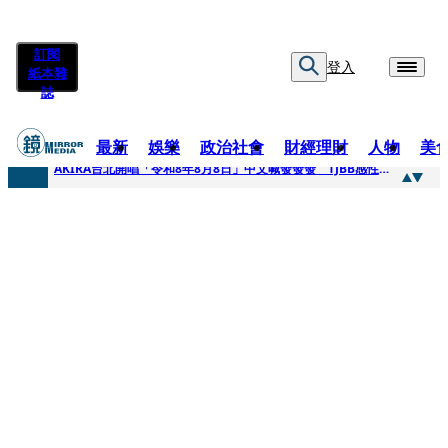
訂閱
登入
紙本雜
誌
最新
娛樂
政治社會
財經理財
人物
美
快訊
AKIRA台北開唱「令和8年8月8日」中文喊發發發 TJBB感性喊「謝謝AKIRA桑」
快訊
台灣新冠期間沒疫苗可打？ 律師列3款嗆：陳時中唯一擋的叫科興
快訊
沉寂12年…鐵肺歌后遇人生低谷 「遭親弟賞巴掌、父親出軌自己閨密」辛酸人生曝光