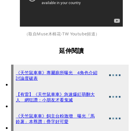
（取自Muse木棉花-TW Youtube頻道）
延伸閱讀
《天竺鼠車車》專屬廁所曝光 4角色介紹
討論度破表
【有雷】《天竺鼠車車》急速爆紅萌翻大
人 網狂讚：小朋友才看鬼滅
《天竺鼠車車》飼主台粉激增 曝光「馬
鈴薯」本尊讚：疊字好可愛