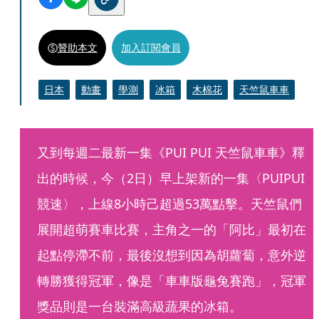
贊助本文
加入訂閱會員
日本
動畫
學測
冰箱
木棉花
天竺鼠車車
又到每週二最新一集《PUI PUI 天竺鼠車車》釋
出的時候，今（2日）早上架新的一集〈PUIPUI
競速〉，上線8小時己超過53萬點擊。天竺鼠們
展開超萌賽車比賽，主角之一的「阿比」最初在
起點停滯不前，最後沒想到因為胡蘿蔔，意外逆
轉勝獲得冠軍，像是「車車版龜兔賽跑」，冠軍
獎品則是一台裝滿高級蔬果的冰箱。