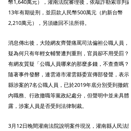
幣1,640萬元），灌南法院審理後，依敲詐勒索罪判
13年有期徒刑，並罰款人民幣500萬元（約新台幣
2,210萬元），另須繳回不法所得。
消息傳出後，大陸網友齊聲痛罵司法偏袒公職人員，
疑為何只有年輕女輔警遭判重刑，官員卻不用受罰？
有網友質疑「公職人員哪來的那麼多錢，不查查嗎？
隨著事件發酵，連雲港市灌雲縣委宣傳部發聲，表示
縣涉案的7名公職人員，已於2019年底分別受到撤銷
內職務、行政撤職等黨政紀處分，但聲明中並未具體
露，涉案人員是否受到法律制裁。
3月12日晚間灌南法院說明案件現況，灌南縣人民法