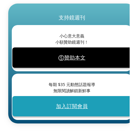
支持鏡週刊
小心意大意義
小額贊助鏡週刊！
贊助本文
每期 $
35
元動態話題報導
無限閱讀解鎖新鮮事
加入訂閱會員