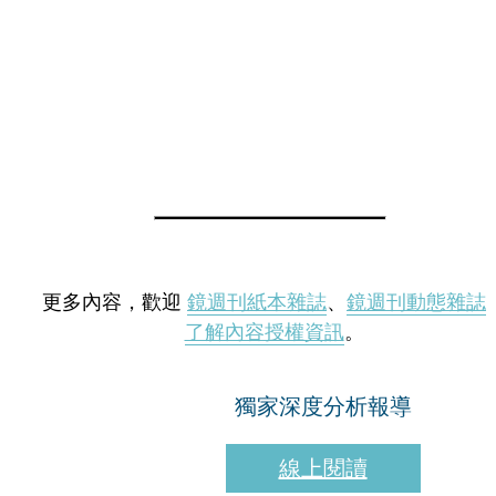
更多內容，歡迎
鏡週刊紙本雜誌
、
鏡週刊動態雜誌
了解內容授權資訊
。
獨家深度分析報導
線上閱讀