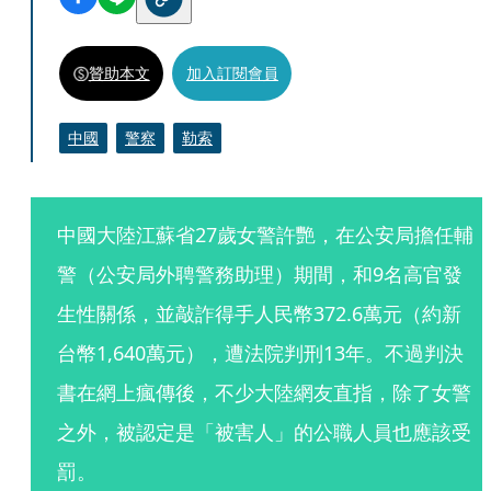
贊助本文
加入訂閱會員
中國
警察
勒索
中國大陸江蘇省27歲女警許艷，在公安局擔任輔
警（公安局外聘警務助理）期間，和9名高官發
生性關係，並敲詐得手人民幣372.6萬元（約新
台幣1,640萬元），遭法院判刑13年。不過判決
書在網上瘋傳後，不少大陸網友直指，除了女警
之外，被認定是「被害人」的公職人員也應該受
罰。