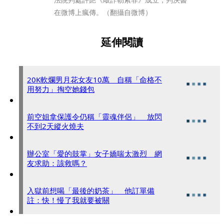
在微博上瘋傳。（翻攝自微博）
延伸閱讀
20K軟爛男月花女友10萬 自稱「命格不
用努力」掏空她錢包
前空姐拿保護令仍稱「靈魂伴侶」 放閃
不到2天縱火燒夫
辦公室「愛的鼓掌」女子嬌喘太激烈 網
友求助：該救嗎？
入獄前想喝「最後的奶茶」 他訂單備
註：快！慢了我就要被關