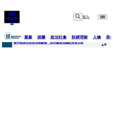
訂閱
登入
紙本雜
誌
最新
娛樂
政治社會
財經理財
人物
美
快訊
最年輕原民校長光環蒙塵 高市議員范織欽涉貪交保
快訊
「愛露奶」私訊流出！小24歲女友爆當小三「大鬧病房氣孕婦」 姜厚任不忍回應了
快訊
不堪病妻碎念桃園翁發狂砸死她 金屬拐杖斷兩截！媳見婆婆屍右臉全爛