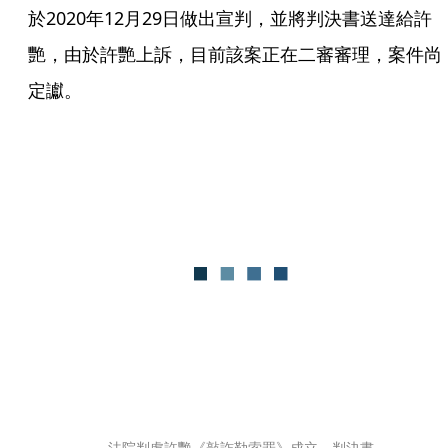
於2020年12月29日做出宣判，並將判決書送達給許
艷，由於許艷上訴，目前該案正在二審審理，案件尚
定讞。
法院判處許艷《敲詐勒索罪》成立，判決書