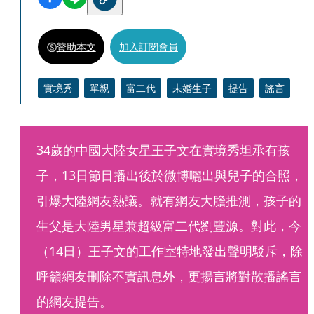
贊助本文
加入訂閱會員
實境秀
單親
富二代
未婚生子
提告
謠言
34歲的中國大陸女星王子文在實境秀坦承有孩
子，13日節目播出後於微博曬出與兒子的合照，
引爆大陸網友熱議。就有網友大膽推測，孩子的
生父是大陸男星兼超級富二代劉豐源。對此，今
（14日）王子文的工作室特地發出聲明駁斥，除
呼籲網友刪除不實訊息外，更揚言將對散播謠言
的網友提告。