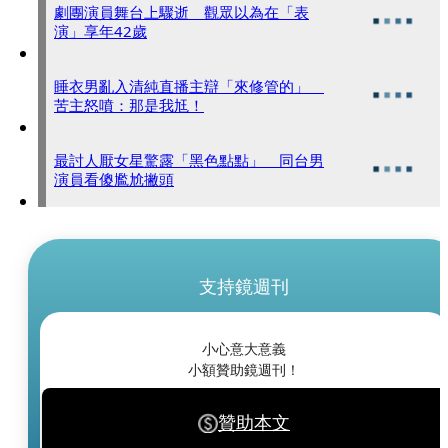
劇團演員舞台上驟逝 觀眾以為在「表
演」享年42歲
睡衣男亂入清純直播主辯「來修管的」
苦主怒噴：那是我尪！
最討人厭女星驚露「黑色點點」 同台男
演員看傻尷尬撇頭
支持鏡週刊
小心意大意義
小額贊助鏡週刊！
贊助本文