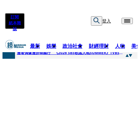
訂閱
登入
紙本雜
誌
最新
娛樂
政治社會
財經理財
人物
美
快訊
邊看偶像邊拚韓國行 《2026 SBS歌謠大戰SUMMER》TVBS直播祭追星福利
快訊
代誌大條火急跳船？ 宏碁派任李文詳接掌兆基屋管2天就喊撤出！
快訊
一句「請回去坐好」 特教生持斷掃把戳女代課老師眼睛大失血近失明