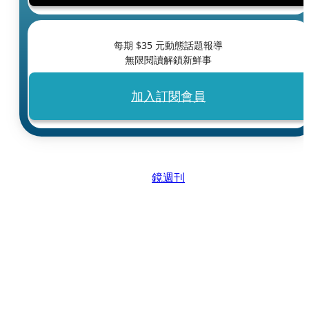
每期 $
35
元動態話題報導
無限閱讀解鎖新鮮事
加入訂閱會員
鏡週刊