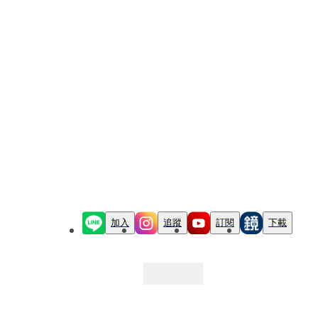
加入
追蹤
訂閱
下載
最新文章