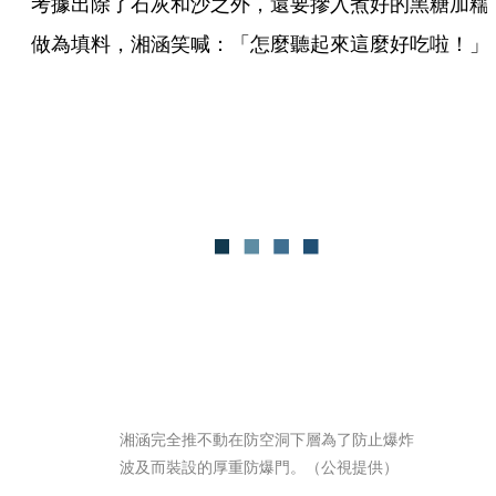
考據出除了石灰和沙之外，還要摻入煮好的黑糖加糯
做為填料，湘涵笑喊：「怎麼聽起來這麼好吃啦！」
湘涵完全推不動在防空洞下層為了防止爆炸
波及而裝設的厚重防爆門。（公視提供）