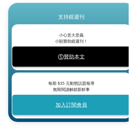
支持鏡週刊
小心意大意義
小額贊助鏡週刊！
贊助本文
每期 $
35
元動態話題報導
無限閱讀解鎖新鮮事
加入訂閱會員