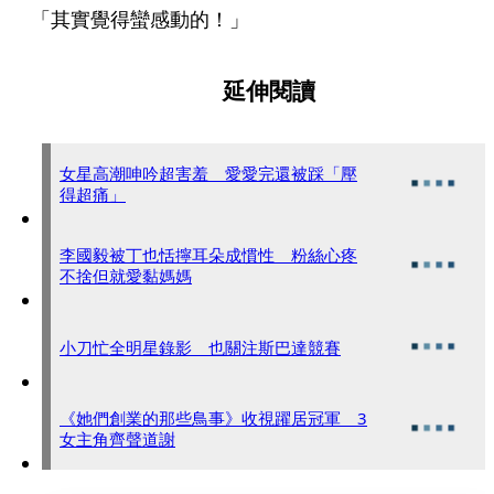
「其實覺得蠻感動的！」
延伸閱讀
女星高潮呻吟超害羞 愛愛完還被踩「壓
得超痛」
李國毅被丁也恬擰耳朵成慣性 粉絲心疼
不捨但就愛黏媽媽
小刀忙全明星錄影 也關注斯巴達競賽
《她們創業的那些鳥事》收視躍居冠軍 3
女主角齊聲道謝