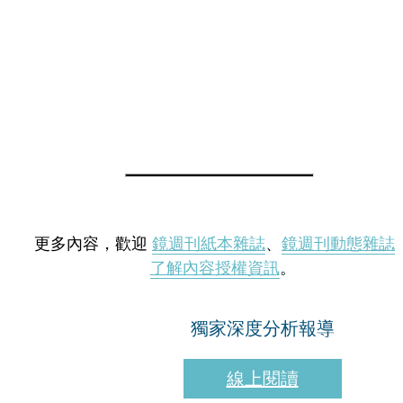
更多內容，歡迎
鏡週刊紙本雜誌
、
鏡週刊動態雜誌
了解內容授權資訊
。
獨家深度分析報導
線上閱讀