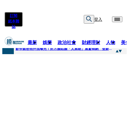
訂閱
登入
紙本雜
誌
最新
娛樂
政治社會
財經理財
人物
美
快訊
影帝親密照外流曝光！對方臉貼臉「又索吻」震驚韓網 登新聞熱搜第一
快訊
有人利用上人信任掏空慈濟？ 張景森提2建議：這是在保護慈濟
快訊
大一懷前男友孩子「19歲女大生背景曝光」 產檢紀錄全空白！獨自生產浴巾裹嬰屍藏家5天