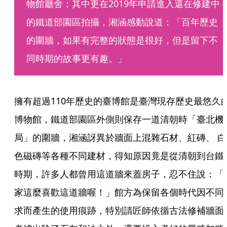
物館廳舍；其中更在2019年申請進入還在修建中
的鐵道部園區拍攝，湘涵感動說道：「百年歷史
的圍牆，如果有完整的狀態是很好，但是留下不
同時期的故事更有趣。」
擁有超過110年歷史的臺博館是臺灣現存歷史最悠久
博物館，鐵道部園區外側則保存一道清朝時「臺北機
局」的圍牆，湘涵訝異於牆面上混雜石材、紅磚、 白
色磁磚等各種不同建材，得知原因竟是從清朝到台鐵
時期，許多人都曾用這道牆來蓋房子，忍不住說：「
家這麼喜歡這道牆喔！」館方為保留各個時代因不同
求而產生的使用痕跡，特別請匠師依循古法修補牆面