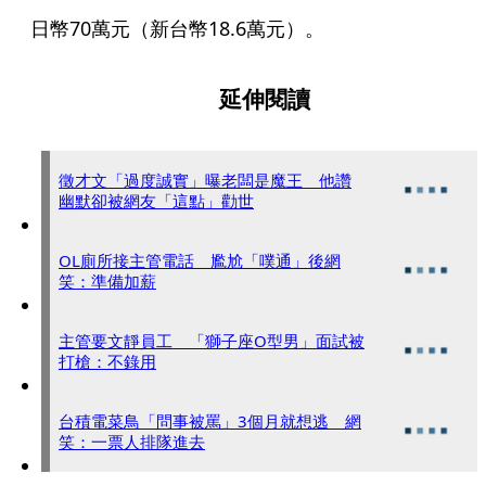
日幣70萬元（新台幣18.6萬元）。
延伸閱讀
徵才文「過度誠實」曝老闆是魔王 他讚
幽默卻被網友「這點」勸世
OL廁所接主管電話 尷尬「噗通」後網
笑：準備加薪
主管要文靜員工 「獅子座O型男」面試被
打槍：不錄用
台積電菜鳥「問事被罵」3個月就想逃 網
笑：一票人排隊進去