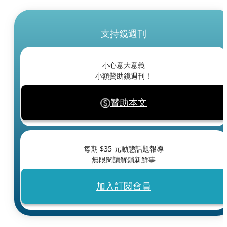
支持鏡週刊
小心意大意義
小額贊助鏡週刊！
贊助本文
每期 $
35
元動態話題報導
無限閱讀解鎖新鮮事
加入訂閱會員