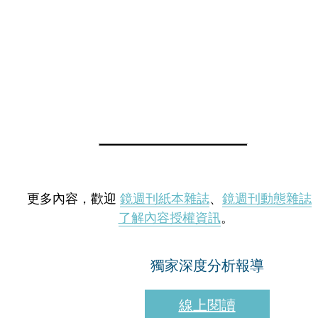
更多內容，歡迎
鏡週刊紙本雜誌
、
鏡週刊動態雜誌
了解內容授權資訊
。
獨家深度分析報導
線上閱讀