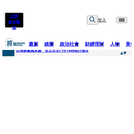
訂閱
登入
紙本雜
誌
最新
娛樂
政治社會
財經理財
人物
美
快訊
白海豚颱風來襲 台北市水門今18時執行拖吊
快訊
AKIRA台北唱到一半突收兒子告白「爸爸I LOVE YOU」 驚喜林志玲同步曝光父親節「披薩蛋糕」
快訊
獨家／TWICE Mina一進華山「天空秒變臉」！ONCE狂風暴雨死守 畫面曝光2.5萬人笑翻