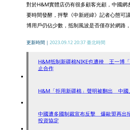
對於H&M實體店仍有很多顧客光顧，中國網
要時間發酵，抨擊《中新經緯》記者心態可
博用戶仍佔少數，抵制風波是否僅存於網路
更新時間｜
2023.09.12 20:37
臺北時間
H&M抵制新疆棉NIKE也遭殃 王一博
止合作
H&M「拒用新疆棉」聲明被翻出 中國
中國遭多國制裁宣布反擊 爆歐盟再出
投資協定