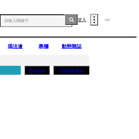
登入
瑪法達
專欄
動態雜誌
訂閱紙本雜誌
Podcasts