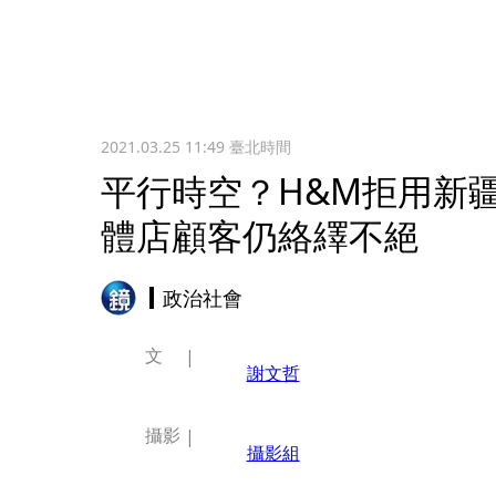
2021.03.25 11:49
臺北時間
平行時空？H&M拒用新
體店顧客仍絡繹不絕
政治社會
文
謝文哲
攝影
攝影組