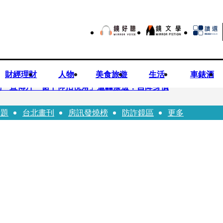
財經理財
人物
美食旅遊
生活
車錶酒
劇 宣傳片「裙下仰拍視角」遭轟擦邊：自降身價
話題
台北畫刊
房訊發燒榜
防詐鏡區
更多
平看好微電網推一站式方案
現象級神劇難續宇宙