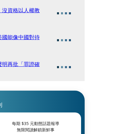
：沒資格以人權教
美國能像中國對待
聲明再批「罪證確
刊
每期 $
35
元動態話題報導
無限閱讀解鎖新鮮事