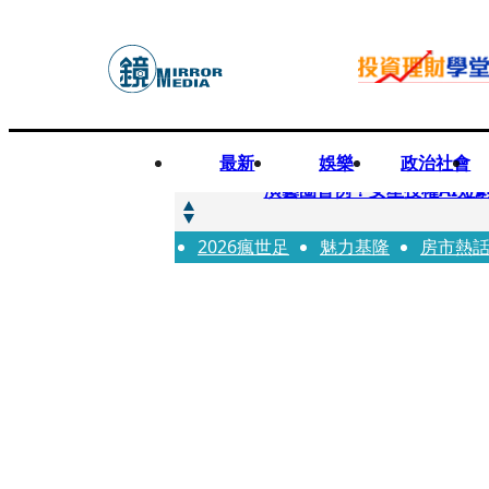
最新
娛樂
政治社會
快訊
演藝圈首例！女星授權AI短
2026瘋世足
快訊
魅力基隆
房市熱
全球提升電氣化 台達電鄭
快訊
《魷魚遊戲》美版傳喊卡 