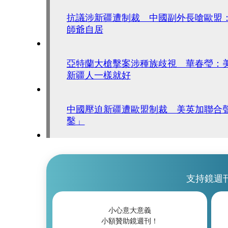
抗議涉新疆遭制裁 中國副外長嗆歐盟
師爺自居
亞特蘭大槍擊案涉種族歧視 華春瑩：
新疆人一樣就好
中國壓迫新疆遭歐盟制裁 美英加聯合
鑿」
支持鏡週
小心意大意義
小額贊助鏡週刊！