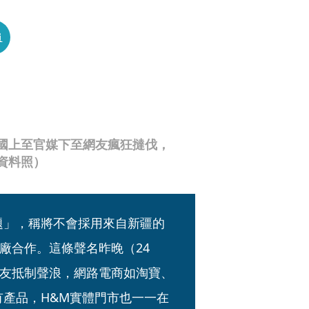
員
國上至官媒下至網友瘋狂撻伐，
資料照）
題」，稱將不會採用來自新疆的
廠合作。這條聲名昨晚（24
友抵制聲浪，網路電商如淘寶、
有產品，H&M實體門市也一一在