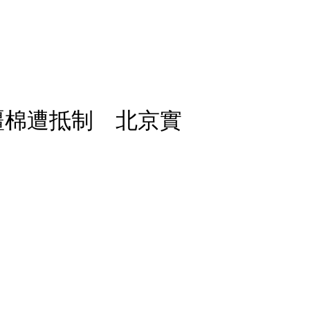
疆棉遭抵制 北京實