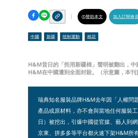
贊助本文
加入訂閱會
中國
新疆
抵制運動
棉花
H&M昔日的「拒用新疆棉」聲明被翻出，中
H&M在中國遭到全面封殺。（示意圖，本刊
瑞典知名服裝品牌H&M去年因「人權問
產品或原材料，亦不會與當地任何服裝工
日）被挖出，引爆中國從官媒、藝人到網
京東、拼多多等平台都火速下架H&M所