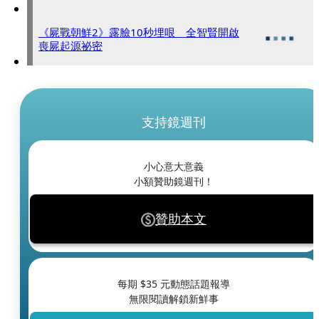
《屍戰朝鮮2》露臉10秒埋哏 全智賢開啟
喪屍起源祕密
支持鏡週刊
小心意大意義
小額贊助鏡週刊！
贊助本文
每期 $
35
元動態話題報導
無限閱讀解鎖新鮮事