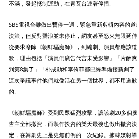
不滿，發起抵制運動，在青瓦台連署停播。
SBS電視台雖做出暫停一週，緊急重新剪輯內容的道
決策，但反對聲浪並未停止，網友甚至怒火無限延伸
從要求廢除《朝鮮驅魔師》，到編劇、演員都應該道
歉，理由包括「演員們廣告代言未受影響」「片酬爽
到第8集了」「朴成勛和李侑菲都已經準備接新劇了
這次爭議事件他們就像活在另一個世界，都不用道歉
的。」
《朝鮮驅魔師》受到民眾猛烈攻擊，讓該劇20多個廣
告主全部撤資，而製作投資的樂天最後也做出撤資決
定，在韓劇史上是史無前例的一次紀錄。據韓媒報導