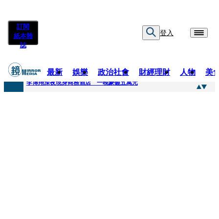
訂閱
登入
紙本雜
誌
最新
娛樂
政治社會
財經理財
人物
美
快訊
李博翔深夜現身商務酒店 一晚豪砸五萬元
快訊
71萬粉YouTuber驟逝！被發現「陳屍同居女友住處」享年36歲 生前曾爆染毒、家暴前妻
快訊
拋「雙AI」施政藍圖！徐欣瑩宣示無縫接軌楊文科 延續五支箭與十大交通建設