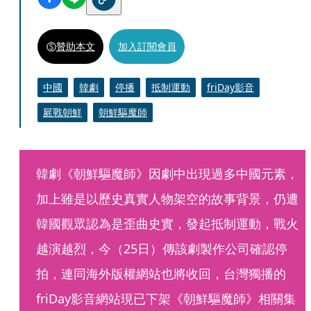
贊助本文
加入訂閱會員
中國
韓劇
停播
抵制運動
friDay影音
屍戰朝鮮
朝鮮驅魔師
韓劇《朝鮮驅魔師》因劇中出現過多中國元素，
加上雖是以歷史真實人物架空的故事背景，仍遭
韓國觀眾認為是歪曲史實，發起抵制運動，戰火
越演越烈，今（25日）傳該劇製作公司確認停
拍，連同海外版權網站也將收回，台灣獨播的
friDay影音網站現已下架《朝鮮驅魔師》相關集