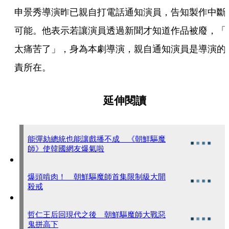
申景秀導演昨已親自打電話通知演員，告知製作中斷
可能。他表示若讓演員透過新聞才知道作品被廢，「
太痛苦了」，身為本劇導演，親自通知演員是導演的
責所在。
延伸閱讀
能彈劾總統也能讓戲播不成 《朝鮮驅魔
師》使韓國網友爆氣啦
爆頭啃肉！ 朝鮮驅魔師首集限制級大開
殺戒
哲仁王后回現代之後 朝鮮驅魔師大戰惡
鬼拼高下