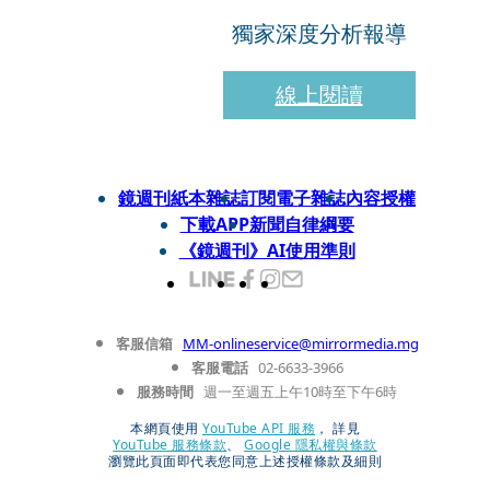
獨家深度分析報導
線上閱讀
鏡週刊紙本雜誌
訂閱電子雜誌
內容授權
下載APP
新聞自律綱要
《鏡週刊》AI使用準則
客服信箱
MM-onlineservice@mirrormedia.mg
客服電話
02-6633-3966
服務時間
週一至週五上午10時至下午6時
本網頁使用
YouTube API 服務
， 詳見
YouTube 服務條款
、
Google 隱私權與條款
瀏覽此頁面即代表您同意上述授權條款及細則