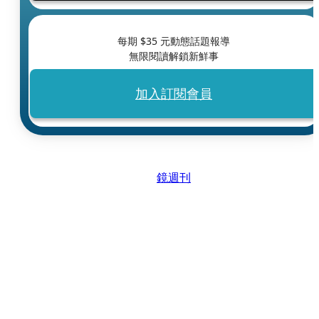
每期 $
35
元動態話題報導
無限閱讀解鎖新鮮事
加入訂閱會員
鏡週刊