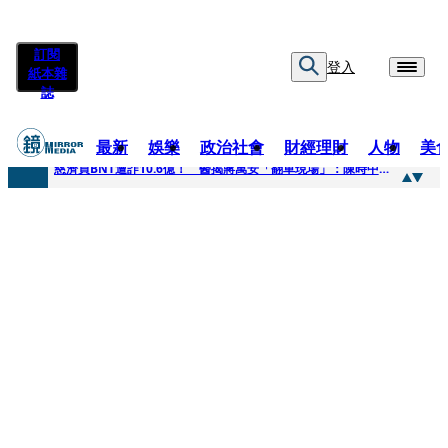
訂閱
登入
紙本雜
誌
最新
娛樂
政治社會
財經理財
人物
美
快訊
慈濟買BNT遭詐10.6億！ 醫揭蔣萬安「翻車現場」：陳時中當年是阻止被騙
快訊
慈濟挨詐十億／跟陳時中道歉？ 蔣萬安嗆：當時政府買夠疫苗民間就不用採購
快訊
員工建文陪睡機場爆紅！狂接20業配 Joeman幫算「買房頭期款」驚喊：換作我也想離職