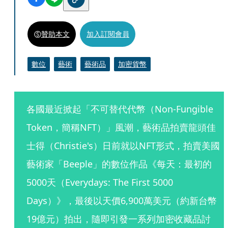
贊助本文
加入訂閱會員
數位
藝術
藝術品
加密貨幣
各國最近掀起「不可替代代幣（Non-Fungible 
Token，簡稱NFT）」風潮，藝術品拍賣龍頭佳
士得（Christie's）日前就以NFT形式，拍賣美國
藝術家「Beeple」的數位作品《每天：最初的
5000天（Everydays: The First 5000 
Days）》，最後以天價6,900萬美元（約新台幣
19億元）拍出，隨即引發一系列加密收藏品討