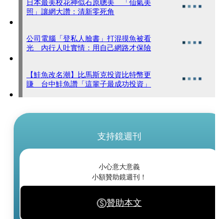
日本最美校花神似石原聰美 「仙氣美
照」讓網大讚：清新零死角
公司電腦「登私人臉書」打混摸魚被看
光 內行人吐實情：用自己網路才保險
【鮭魚改名潮】比馬斯克投資比特幣更
賺 台中鮭魚讚「這輩子最成功投資」
支持鏡週刊
小心意大意義
小額贊助鏡週刊！
贊助本文