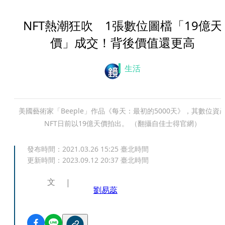
NFT熱潮狂吹 1張數位圖檔「19億天
價」成交！背後價值還更高
生活
美國藝術家「Beeple」作品《每天：最初的5000天》，其數位資
NFT日前以19億天價拍出。 （翻攝自佳士得官網）
發布時間：
2021.03.26 15:25
臺北時間
更新時間：
2023.09.12 20:37
臺北時間
文
劉易蕊