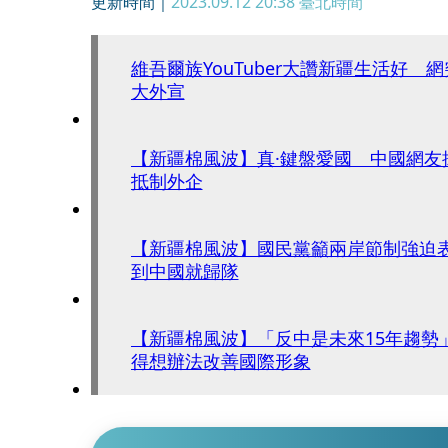
更新時間｜
2023.09.12 20:38
臺北時間
維吾爾族YouTuber大讚新疆生活好 
大外宣
【新疆棉風波】真·鍵盤愛國 中國網友
抵制外企
【新疆棉風波】國民黨籲兩岸節制強迫
到中國就歸隊
【新疆棉風波】「反中是未來15年趨勢
得想辦法改善國際形象