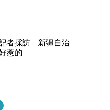
記者採訪 新疆自治
好惹的
員