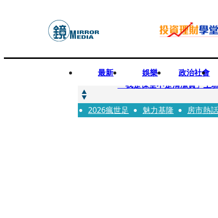
最新
娛樂
政治社會
快訊
「我是保全不是清潔員」上班
2026瘋世足
快訊
魅力基隆
房市熱
吳建豪生日願望成真 周渝
快訊
UVERworld、yama、jo0