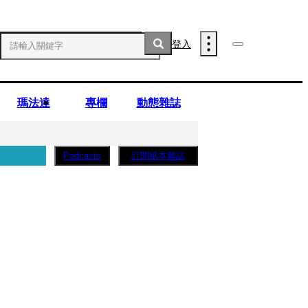
登入
瑪法達
專欄
動態雜誌
訂閱紙本雜誌
Podcasts