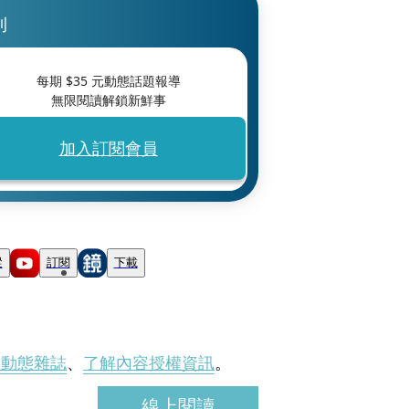
刊
每期 $
35
元動態話題報導
無限閱讀解鎖新鮮事
加入訂閱會員
蹤
訂閱
下載
刊動態雜誌
、
了解內容授權資訊
。
線上閱讀