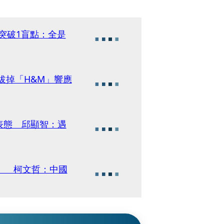
網突破1盲點：全是
拔掉「H&M」響應
表態 邱顯智：遇
」 柯文哲：中國