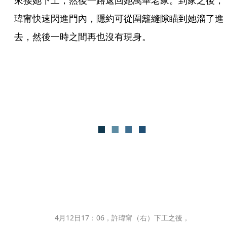
來接她下工，然後一路返回她萬華老家。到家之後，
瑋甯快速閃進門內，隱約可從圍籬縫隙瞄到她溜了進
去，然後一時之間再也沒有現身。
4月12日17：06，許瑋甯（右）下工之後，