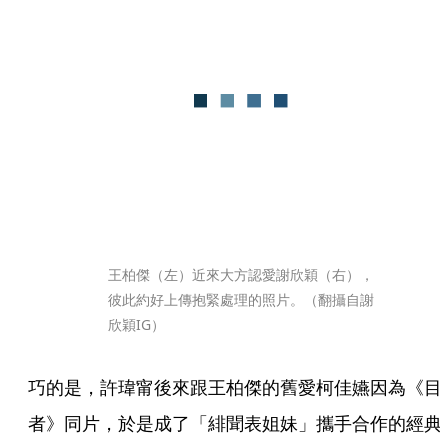
王柏傑（左）近來大方認愛謝欣穎（右），
彼此約好上傳抱緊處理的照片。（翻攝自謝
欣穎IG）
巧的是，許瑋甯後來跟王柏傑的舊愛柯佳嬿因為《目
者》同片，於是成了「緋聞表姐妹」攜手合作的經典