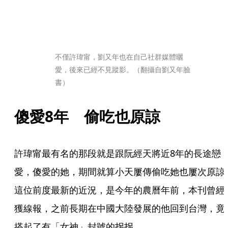
不僅許瑋甯，劉又年也在自己社群媒體曬
愛，後來已經不見蹤影。（翻攝自劉又年臉
書）
傻愛8年　偷吃也原諒
許瑋甯最有名的那段就是跟阮經天將近8年的長途戀
愛，傻愛的她，期間就算小天屢傳偷吃她也屢次原諒
這位前度最新的近況，是今年的農曆年前，本刊曾經
獲線報，之前長期在中國大陸發展的他回到台灣，竟
搭起了有「女神」封號的拐拐。