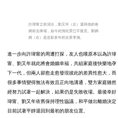
許瑋甯之前演出，劉又年（左）還與他的爸
媽前去捧場，如今此情此景已不復見。劉媽
媽（右）是息影多年的女星李湘。
進一步向許瑋甯的周遭打探，友人也嘆原本以為許瑋
甯、劉又年就此將會婚姻幸福，共組家庭後快樂地孕
下一代，但兩人卻愈走愈發現彼此的差異性愈大，而
很多事情變得無法有效且正向地溝通，雙方家庭雖然
經努力試著一起解決，結果仍是失敗收場。最後幸好
瑋甯、劉又年依舊保持理性協議，和平做出離婚決定
目前試著平靜退回到最初的朋友位置。