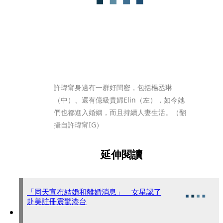
許瑋甯身邊有一群好閨密，包括楊丞琳
（中）、還有億級貴婦Elin（左），如今她
們也都進入婚姻，而且持續人妻生活。（翻
攝自許瑋甯IG）
延伸閱讀
「同天宣布結婚和離婚消息」 女星認了
赴美註冊震驚港台