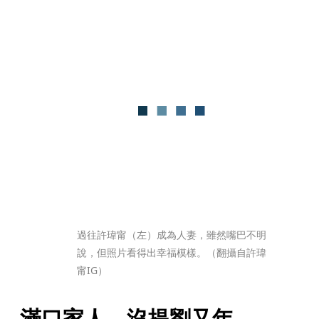
過往許瑋甯（左）成為人妻，雖然嘴巴不明
說，但照片看得出幸福模樣。（翻攝自許瑋
甯IG）
滿口家人　沒提劉又年