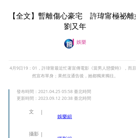
【全文】暫離傷心豪宅 許瑋甯極祕離
劉又年
娛樂
4月9日19：01，許瑋甯最近忙著宣傳電影《當男人戀愛時》，而且
然宣布單身；果然沒通告後，她都獨來獨往。
發布時間：
2021.04.25 05:58
臺北時間
更新時間：
2023.09.12 20:38
臺北時間
文
娛樂組
攝影