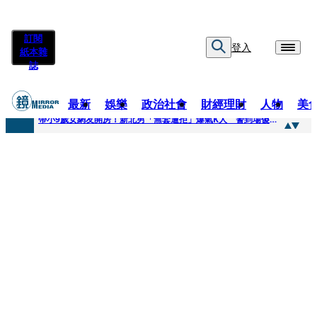
訂閱
登入
紙本雜
誌
最新
娛樂
政治社會
財經理財
人物
美
快訊
帶小9歲女網友開房！新北男「無套遭拒」爆氣K人 警到場傻眼搜到手銬、改造槍
快訊
natori再訪台北人氣爆棚 〈Overdose〉一響全場尖叫「I Love You Taipei」
快訊
42歲情色片女星宣布閃嫁「前職棒投手」！ 她甜讚老公「投球速度快」：擄獲我的心