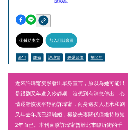
攝影組
贊助本文
加入訂閱會員
豪宅
離婚
許瑋甯
鏡爆頭條
劉又年
近來許瑋甯突然發出單身宣言，原以為她可能只
是跟劉又年進入冷靜期；沒想到有消息傳出，心
情逐漸恢復平靜的許瑋甯，向身邊友人坦承和劉
又年去年底已經離婚，極祕夫妻關係僅維持短短
2年而已。本刊直擊許瑋甯暫離北市臨沂街的千