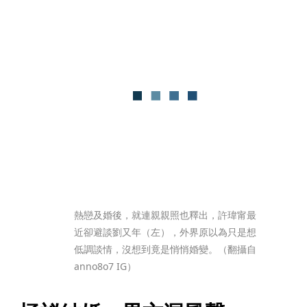
熱戀及婚後，就連親親照也釋出，許瑋甯最
近卻避談劉又年（左），外界原以為只是想
低調談情，沒想到竟是悄悄婚變。（翻攝自
anno8o7 IG）