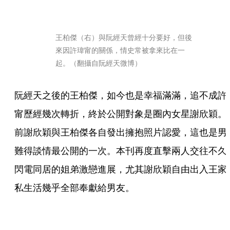
王柏傑（右）與阮經天曾經十分要好，但後
來因許瑋甯的關係，情史常被拿來比在一
起。（翻攝自阮經天微博）
阮經天之後的王柏傑，如今也是幸福滿滿，追不成許
甯歷經幾次轉折，終於公開對象是圈內女星謝欣穎。
前謝欣穎與王柏傑各自發出擁抱照片認愛，這也是男
難得談情最公開的一次。本刊再度直擊兩人交往不久
閃電同居的姐弟激戀進展，尤其謝欣穎自由出入王家
私生活幾乎全部奉獻給男友。