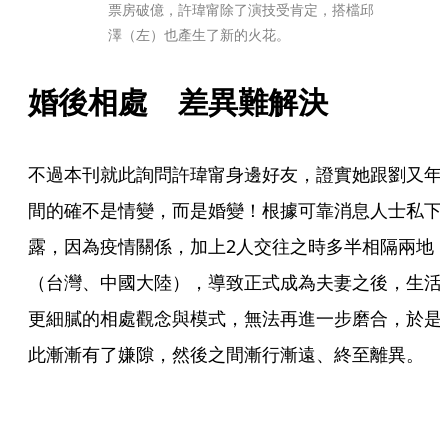
票房破億，許瑋甯除了演技受肯定，搭檔邱
澤（左）也產生了新的火花。
婚後相處　差異難解決
不過本刊就此詢問許瑋甯身邊好友，證實她跟劉又年
間的確不是情變，而是婚變！根據可靠消息人士私下
露，因為疫情關係，加上2人交往之時多半相隔兩地
（台灣、中國大陸），導致正式成為夫妻之後，生活
更細膩的相處觀念與模式，無法再進一步磨合，於是
此漸漸有了嫌隙，然後之間漸行漸遠、終至離異。