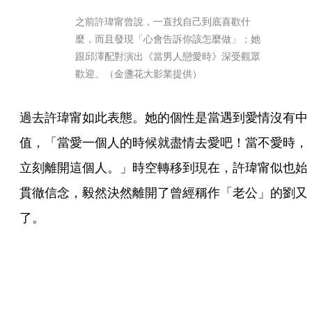
之前許瑋甯曾說，一直找自己到底喜歡什
麼，而且發現「心會告訴你該怎麼做」；她
跟邱澤配對演出《當男人戀愛時》深受觀眾
歡迎。（金盞花大影業提供）
過去許瑋甯如此表態。她的個性是當遇到愛情沒有中
值，「當愛一個人的時候就盡情去愛吧！當不愛時，
立刻離開這個人。」時空轉移到現在，許瑋甯似也始
貫徹信念，毅然決然離開了曾經稱作「老公」的劉又
了。