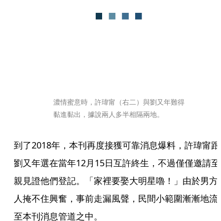
濃情蜜意時，許瑋甯（右二）與劉又年難得
黏進黏出，據說兩人多半相隔兩地。
到了2018年，本刊再度接獲可靠消息爆料，許瑋甯跟
劉又年選在當年12月15日互許終生，不過僅僅邀請至
親見證他們登記。「家裡要娶大明星嚕！」由於男方
人掩不住興奮，事前走漏風聲，民間小範圍漸漸地流
至本刊消息管道之中。