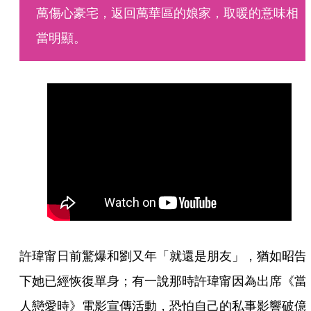
萬傷心豪宅，返回萬華區的娘家，取暖的意味相
當明顯。
許瑋甯日前驚爆和劉又年「就還是朋友」，猶如昭告
下她已經恢復單身；有一說那時許瑋甯因為出席《當
人戀愛時》電影宣傳活動，恐怕自己的私事影響破億