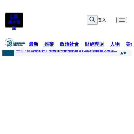
訂閱
登入
紙本雜
誌
最新
娛樂
政治社會
財經理財
人物
美
快訊
一句「請回去坐好」 特教生持斷掃把戳女代課老師眼睛大失血近失明
快訊
新聞內幕／員工4月就反映毒油 中聯高層隱匿鐵證曝光
快訊
新聞內幕／提供詐團提款卡害人上當 警局長女兒淪詐騙犯遭判刑