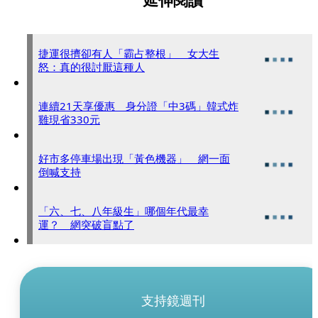
延伸閱讀
捷運很擠卻有人「霸占整根」 女大生
怒：真的很討厭這種人
連續21天享優惠 身分證「中3碼」韓式炸
雞現省330元
好市多停車場出現「黃色機器」 網一面
倒喊支持
「六、七、八年級生」哪個年代最幸
運？ 網突破盲點了
支持鏡週刊