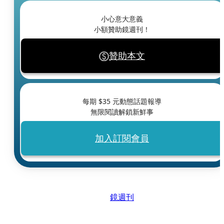
小心意大意義
小額贊助鏡週刊！
贊助本文
每期 $
35
元動態話題報導
無限閱讀解鎖新鮮事
加入訂閱會員
鏡週刊