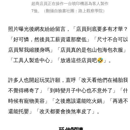
超商店員正在操作一台噴印機器為客人製作
T恤。（翻攝自臉書社團：路上觀察學院）
照片曝光後網友紛紛留言，「店員到底要多有才華？
「好可憐，然後員工薪資還那麼低」「尺寸不合可以
店員幫我縮腰身嗎」「店員真的是包山包海包衣服」
「工具人製造中心」「放過這些店員吧🤣」。
許多人也開起玩笑許願，直呼「改天看他們在補胎我
不覺得稀奇了」「到時變月子中心也不意外了」「什
時候有寵物美容」「之後應該還能吃火鍋」「再過不
還能托嬰」「改天都要會換煞車皮了」。