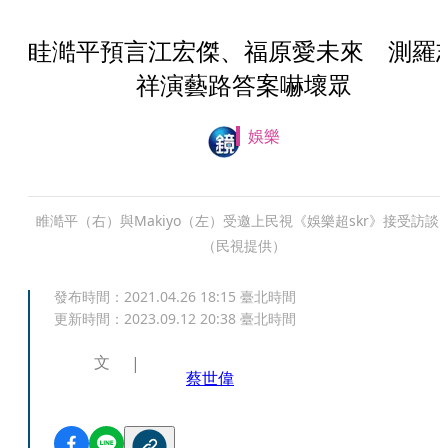
眭澔平預言江宏傑、福原愛未來 測羅
祥演藝路答案嚇壞眾
娛樂
睢澔平（右）與Makiyo（左）受邀上民視《娛樂超skr》接受訪談
（民視提供）
發布時間：
2021.04.26 18:15
臺北時間
更新時間：
2023.09.12 20:38
臺北時間
文
蔡世偉