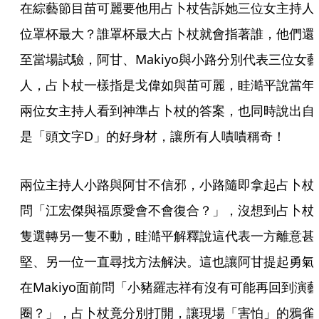
在綜藝節目苗可麗要他用占卜杖告訴她三位女主持人
位罩杯最大？誰罩杯最大占卜杖就會指著誰，他們還
至當場試驗，阿甘、Makiyo與小路分別代表三位女
人，占卜杖一樣指是戈偉如與苗可麗，眭澔平說當年
兩位女主持人看到神準占卜杖的答案，也同時說出自
是「頭文字D」的好身材，讓所有人嘖嘖稱奇！
兩位主持人小路與阿甘不信邪，小路隨即拿起占卜杖
問「江宏傑與福原愛會不會復合？」，沒想到占卜杖
隻選轉另一隻不動，眭澔平解釋說這代表一方離意甚
堅、另一位一直尋找方法解決。這也讓阿甘提起勇氣
在Makiyo面前問「小豬羅志祥有沒有可能再回到演
圈？」，占卜杖竟分別打開，讓現場「害怕」的鴉雀