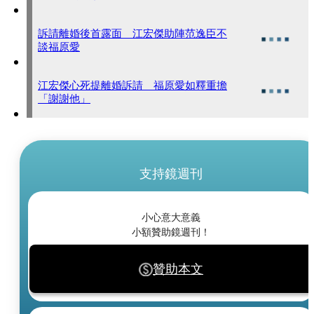
訴請離婚後首露面 江宏傑助陣范逸臣不
談福原愛
江宏傑心死提離婚訴請 福原愛如釋重擔
「謝謝他」
支持鏡週刊
小心意大意義
小額贊助鏡週刊！
贊助本文