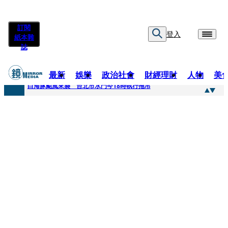
訂閱
登入
紙本雜
誌
最新
娛樂
政治社會
財經理財
人物
美
快訊
白海豚颱風來襲 台北市水門今18時執行拖吊
快訊
AKIRA台北唱到一半突收兒子告白「爸爸I LOVE YOU」 驚喜林志玲同步曝光父親節「披薩蛋糕」
快訊
獨家／TWICE Mina一進華山「天空秒變臉」！ONCE狂風暴雨死守 畫面曝光2.5萬人笑翻