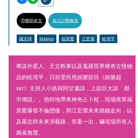
贊助本文
加入訂閱會員
羅志祥
Makiyo
福原愛
江宏傑
眭澔平
專談外星人、天文軼事以及蒐羅世界稀奇古怪物
品的眭澔平，日前受民視娛樂節目《娛樂超
skr》主持人小路與阿甘邀請，上節目大談「都
市傳說」。他特地帶來神奇占卜杖，現場推算福
原愛爆發不倫戀後，與江宏傑未來婚姻走向，以
及羅志祥未來演藝路，答案一出，嚇現場所有人
鴉雀無聲。 