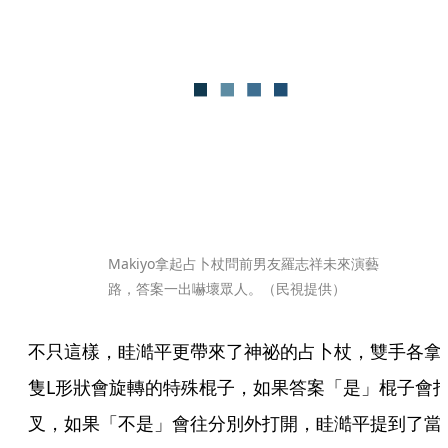
Makiyo拿起占卜杖問前男友羅志祥未來演藝
路，答案一出嚇壞眾人。（民視提供）
不只這樣，眭澔平更帶來了神祕的占卜杖，雙手各拿
隻L形狀會旋轉的特殊棍子，如果答案「是」棍子會
叉，如果「不是」會往分別外打開，眭澔平提到了當