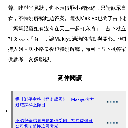
聲。眭澔平見狀，也不願得罪小豬粉絲，只請觀眾自
看，不特別解釋此題答案。隨後Makiyo也問了占卜
「媽媽跟羅姐有沒有在天上一起打麻將」，占卜杖立
打叉表示「有」，讓Makiyo滿滿的感動與開心。但
持人阿甘與小路最後也特別解釋，節目上占卜杖答案
供參考，勿多聯想。 
延伸閱讀
搭眭澔平主持《怪奇學園》 Makiyo大方
邀羅志祥上節目
不認與學弟開房形象仍受創 福原愛傳日
公司倒閉超慘近況曝光