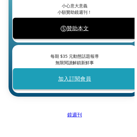
小心意大意義
小額贊助鏡週刊！
贊助本文
每期 $
35
元動態話題報導
無限閱讀解鎖新鮮事
加入訂閱會員
鏡週刊