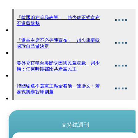
「韓國瑜在等我表態」 趙少康正式宣布
不選藍黨魁
「選黨主席不必等我宣布」 趙少康要韓
國瑜自己做決定
美外交官稱台美斷交因國民黨獨裁 趙少
康：任何時期都比共產黨民主
韓國瑜選不選黨主席全看他 連勝文：若
參戰將辭智庫副董
支持鏡週刊