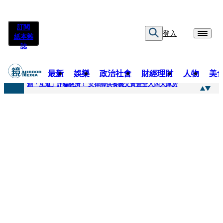
訂閱
登入
紙本雜
誌
最新
娛樂
政治社會
財經理財
人物
美
快訊
創「互道」詐騙慈濟！ 女律師供養義父黃金全入四大庫房
快訊
前時力黨魁表態「反對刪公視預算」 盼在野三思：改凍結處理受質疑項目
快訊
六強片齊聚桃影 小薰《祖先鬼》回桃影娘家 《長安的荔枝》桃影加映一票難求