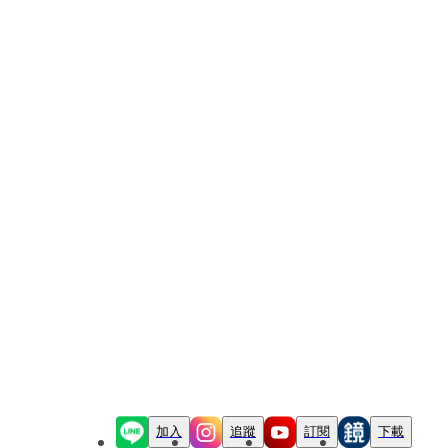
加入
追蹤
訂閱
下載