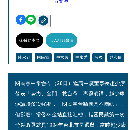
翁睿坤
贊助本文
加入訂閱會員
陳水扁
國民黨
中常會
中常委
分裂
趙少康
國民黨中常會今（28日）邀請中廣董事長趙少康
發表「努力、奮鬥、救台灣」專題演講，趙少康
演講時多次強調，「國民黨會輸就是不團結」，
但卻遭中常委林金結直接吐槽，指國民黨第一次
分裂敗選就是1994年台北市長選舉，當時趙少康