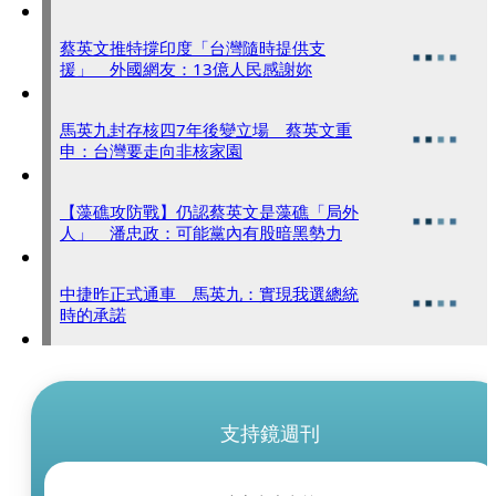
蔡英文推特撐印度「台灣隨時提供支
援」 外國網友：13億人民感謝妳
馬英九封存核四7年後變立場 蔡英文重
申：台灣要走向非核家園
【藻礁攻防戰】仍認蔡英文是藻礁「局外
人」 潘忠政：可能黨內有股暗黑勢力
中捷昨正式通車 馬英九：實現我選總統
時的承諾
支持鏡週刊