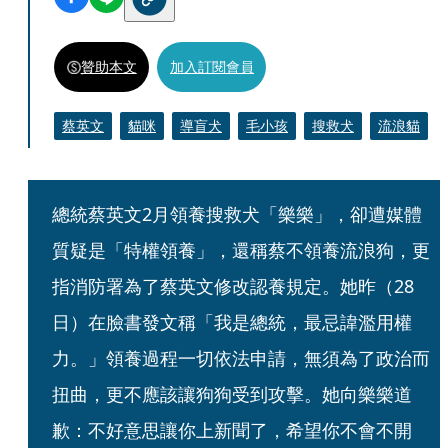
贊助本文
加入訂閱會員
蔡英文
貓咪
導盲犬
毛小孩
搜救犬
流浪貓
總統蔡英文2月領養搜救犬「樂樂」，卻遭媒體
質疑是「特權領養」，還稱蔡不領養流浪狗，更
指消防署為了蔡英文修改認養規定。她昨（28
日）在臉書發文稱「我是總統，最忌諱濫用權
力。」領養過程一切依法申請，無須為了政治而
扭曲，更不應該讓狗狗受到攻擊。她向樂樂道
歉：不好意思讓你上新聞了，希望你不會不開