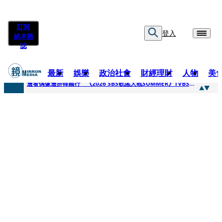
訂閱
登入
紙本雜
誌
最新
娛樂
政治社會
財經理財
人物
美
快訊
邊看偶像邊拚韓國行 《2026 SBS歌謠大戰SUMMER》TVBS直播祭追星福利
快訊
代誌大條火急跳船？ 宏碁派任李文詳接掌兆基屋管2天就喊撤出！
快訊
一句「請回去坐好」 特教生持斷掃把戳女代課老師眼睛大失血近失明