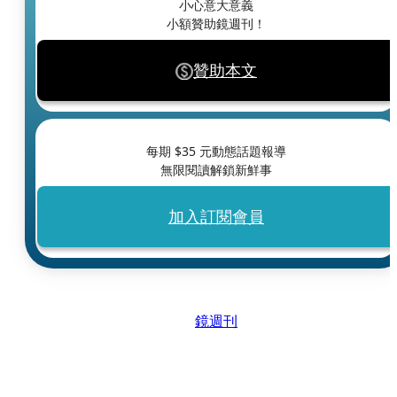
小心意大意義
小額贊助鏡週刊！
贊助本文
每期 $
35
元動態話題報導
無限閱讀解鎖新鮮事
加入訂閱會員
鏡週刊