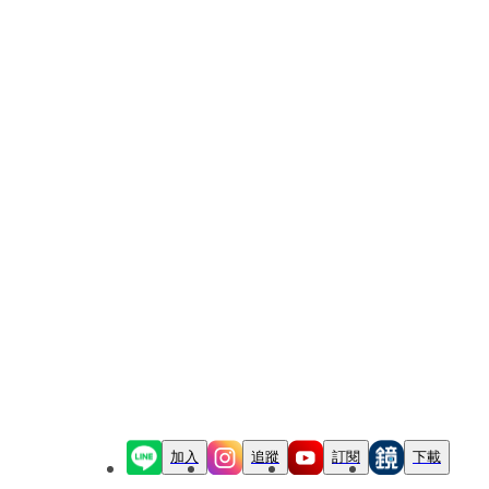
加入
追蹤
訂閱
下載