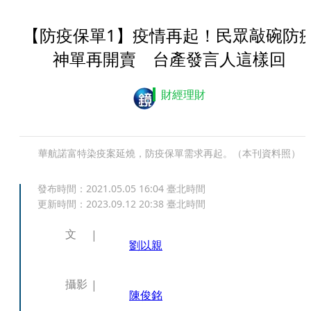
【防疫保單1】疫情再起！民眾敲碗防
神單再開賣 台產發言人這樣回
財經理財
華航諾富特染疫案延燒，防疫保單需求再起。（本刊資料照）
發布時間：
2021.05.05 16:04
臺北時間
更新時間：
2023.09.12 20:38
臺北時間
文
劉以親
攝影
陳俊銘