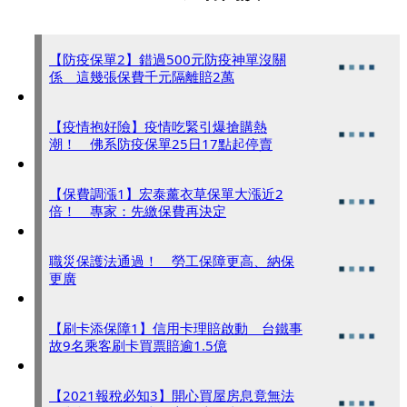
【防疫保單2】錯過500元防疫神單沒關
係 這幾張保費千元隔離賠2萬
【疫情抱好險】疫情吃緊引爆搶購熱
潮！ 佛系防疫保單25日17點起停賣
【保費調漲1】宏泰薰衣草保單大漲近2
倍！ 專家：先繳保費再決定
職災保護法通過！ 勞工保障更高、納保
更廣
【刷卡添保障1】信用卡理賠啟動 台鐵事
故9名乘客刷卡買票賠逾1.5億
【2021報稅必知3】開心買屋房息竟無法