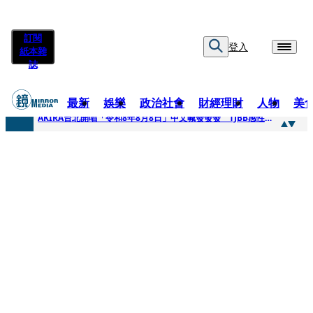
訂閱
登入
紙本雜
誌
最新
娛樂
政治社會
財經理財
人物
美
快訊
AKIRA台北開唱「令和8年8月8日」中文喊發發發 TJBB感性喊「謝謝AKIRA桑」
快訊
台灣新冠期間沒疫苗可打？ 律師列3款嗆：陳時中唯一擋的叫科興
快訊
沉寂12年…鐵肺歌后遇人生低谷 「遭親弟賞巴掌、父親出軌自己閨密」辛酸人生曝光