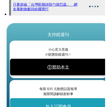
只要超線「台灣藍鵲頭殼勺就巴蕊」 網
友暴動搶獻頭給國寶打
支持鏡週刊
小心意大意義
小額贊助鏡週刊！
贊助本文
每期 $
35
元動態話題報導
無限閱讀解鎖新鮮事
加入訂閱會員