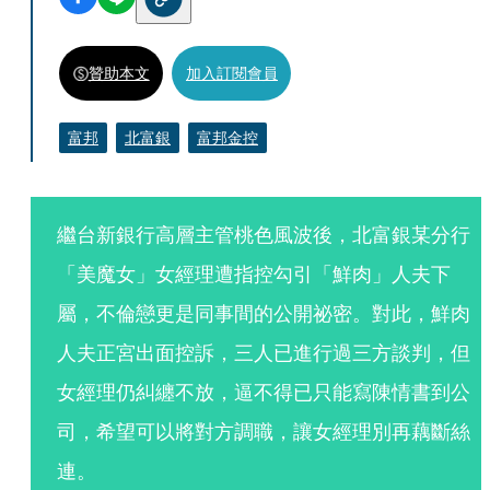
贊助本文
加入訂閱會員
富邦
北富銀
富邦金控
繼台新銀行高層主管桃色風波後，北富銀某分行
「美魔女」女經理遭指控勾引「鮮肉」人夫下
屬，不倫戀更是同事間的公開祕密。對此，鮮肉
人夫正宮出面控訴，三人已進行過三方談判，但
女經理仍糾纏不放，逼不得已只能寫陳情書到公
司，希望可以將對方調職，讓女經理別再藕斷絲
連。