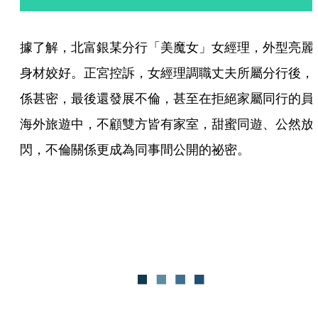
據了解，北富銀某分行「美魔女」女經理，外型亮麗
身材姣好。正宮控訴，女經理調職丈夫所屬分行後，
係甚密，最後還發展不倫，甚至在拒絕家屬同行的員
海外旅遊中，不顧雙方皆有家室，甜蜜同遊、公然放
閃，不倫關係更成為同事間公開的祕密。