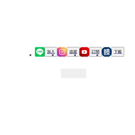
加入
追蹤
訂閱
下載
最新文章