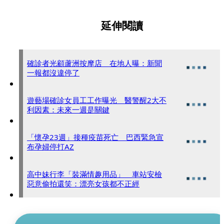
延伸閱讀
確診者光顧蘆洲按摩店 在地人曝：新聞
一報都沒違停了
遊藝場確診女員工工作曝光 醫警醒2大不
利因素：未來一週是關鍵
「懷孕23週」接種疫苗死亡 巴西緊急宣
布孕婦停打AZ
高中妹行李「裝滿情趣用品」 車站安檢
惡意偷拍還笑：漂亮女孩都不正經