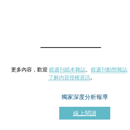
更多內容，歡迎
鏡週刊紙本雜誌
、
鏡週刊動態雜誌
了解內容授權資訊
。
獨家深度分析報導
線上閱讀