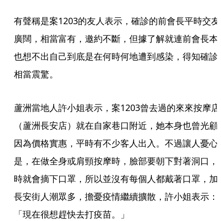
有聲稱是案1203的友人表示，確診的前會長平時交友
廣闊，相當富有，邀約不斷，但據了解就連前會長本
也想不出自己到底是在何時何地遭到感染，得知確診
相當震驚。
蘆洲當地人許小姐表示，案1203曾去過的來來按摩店
（蘆洲長安店）就在自家巷口附近，她本身也曾光顧
因為價格實惠，平時有不少客人出入。不過讓人憂心
是，在做全身或肩頸按摩時，臉部要朝下對著洞口，
時就會摘下口罩，所以並沒有每個人都戴著口罩，加
長安街人潮眾多，擔憂疫情繼續擴散，許小姐表示：
「現在很想趕快去打疫苗。」