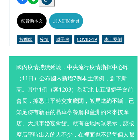
贊助本文
加入訂閱會員
按摩師
疫情
獅子會
COVID-19
本土案例
國內疫情持續延燒，中央流行疫情指揮中心昨
（11日）公布國內新增7例本土病例，創下新
高。其中1例（案1203）為新北市五股獅子會前
會長，據悉其平時交友廣闊，飯局邀約不斷，已
知足跡有新莊的晶華亭餐廳和蘆洲的來來按摩
店、大風車婚宴會館。就有在地民眾表示，該按
摩店平時出入的人不少，在裡面也不是每個人都