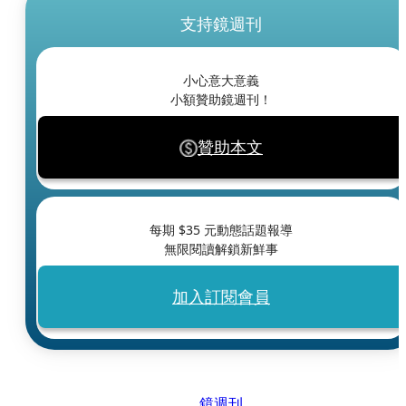
支持鏡週刊
小心意大意義
小額贊助鏡週刊！
贊助本文
每期 $
35
元動態話題報導
無限閱讀解鎖新鮮事
加入訂閱會員
鏡週刊