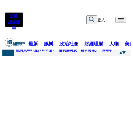
訂閱
登入
紙本雜
誌
最新
娛樂
政治社會
財經理財
人物
美
快訊
慈濟買BNT遭詐10.6億！ 醫揭蔣萬安「翻車現場」：陳時中當年是阻止被騙
快訊
慈濟挨詐十億／跟陳時中道歉？ 蔣萬安嗆：當時政府買夠疫苗民間就不用採購
快訊
員工建文陪睡機場爆紅！狂接20業配 Joeman幫算「買房頭期款」驚喊：換作我也想離職