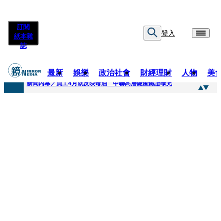
訂閱
登入
紙本雜
誌
最新
娛樂
政治社會
財經理財
人物
美
快訊
新聞內幕／員工4月就反映毒油 中聯高層隱匿鐵證曝光
快訊
最年輕原民校長光環蒙塵 高市議員范織欽涉貪交保
快訊
果農憂颱風來襲搶收救生計 徐欣瑩發起認購五峰鄉水梨行動