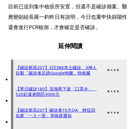
目前已送到集中檢疫所安置，但還不是確診個案。醫
應變副組長羅一鈞昨日有說明，今日也重申快篩陽性
還會進行PCR檢測，才會確定是否確診。
延伸閱讀
【確診新高207】2日386本土確診 3神人
自製「確診者足跡Google地圖」快收藏
【單日確診180】澎湖再下達「口罩令」
520起違者開罰3000元
【確診新高207】確診者10大QA 輕症請
在家「一人一室」等病床通知