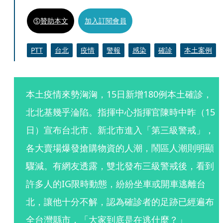
贊助本文
加入訂閱會員
PTT
台北
疫情
警報
感染
確診
本土案例
本土疫情來勢洶洶，15日新增180例本土確診，
北北基幾乎淪陷。指揮中心指揮官陳時中昨（15
日）宣布台北市、新北市進入「第三級警戒」，
各大賣場爆發搶購物資的人潮，鬧區人潮則明顯
驟減。有網友透露，雙北發布三級警戒後，看到
許多人的IG限時動態，紛紛坐車或開車逃離台
北，讓他十分不解，認為確診者的足跡已經遍布
全台灣縣市，「大家到底是在逃什麼？」