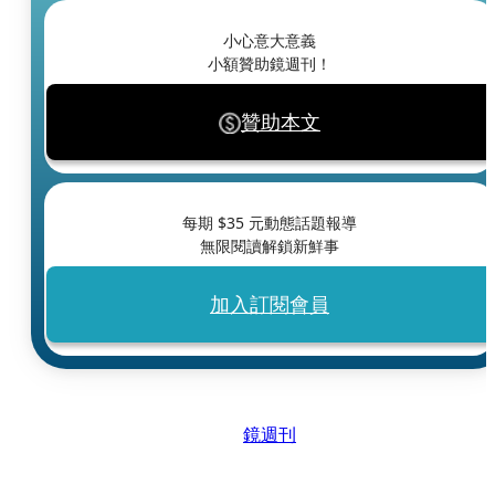
小心意大意義
小額贊助鏡週刊！
贊助本文
每期 $
35
元動態話題報導
無限閱讀解鎖新鮮事
加入訂閱會員
鏡週刊