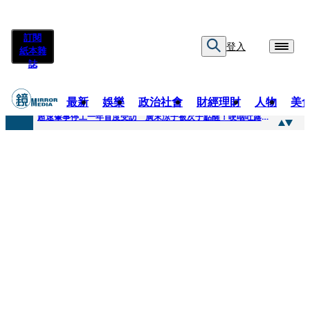
訂閱
登入
紙本雜
誌
最新
娛樂
政治社會
財經理財
人物
美
快訊
超速肇事停工一年首度受訪 廣末涼子被次子點醒！哽咽吐露：不再偽裝完美
快訊
暗黑界轉戰科技圈！前AV女優當工程師 接單「網站製作」
快訊
鼻酸畫面曝...獨居飼主猝逝！13愛犬伴屍多日未啃食 忠犬挨餓「死守遺體」警戒護主惹淚