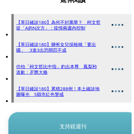
【單日確診180】為何不封萬華？ 柯文哲
提「A的N次方」：疫情兩週內控制
【單日確診180】獅爸女兒採檢稱「要出
國」 3進3出恐開罰不成
仿拍「柯文哲比中指」釣出本尊 鳳梨秒
道歉：歹際大條
【單日確診180】累積288例！本土確診地
圖曝光 5縣市紅色警戒
支持鏡週刊