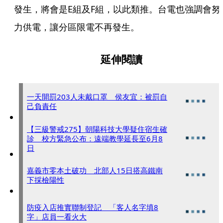
發生，將會是E組及F組，以此類推。台電也強調會努
力供電，讓分區限電不再發生。
延伸閱讀
一天開罰203人未戴口罩 侯友宜：被罰自
己負責任
【三級警戒275】朝陽科技大學疑住宿生確
診 校方緊急公布：遠端教學延長至6月8
日
嘉義市零本土破功 北部人15日搭高鐵南
下採檢陽性
防疫入店推實聯制登記 「客人名字填8
字」店員一看火大