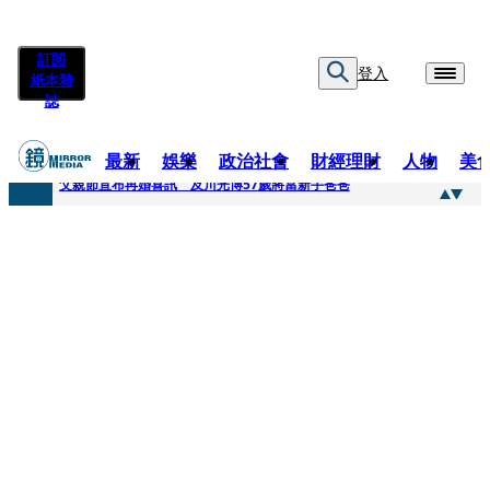
訂閱
登入
紙本雜
誌
最新
娛樂
政治社會
財經理財
人物
美
快訊
父親節宣布再婚喜訊 及川光博57歲將當新手爸爸
快訊
改姓斷開阿湯哥！20歲舒莉首登台「1人分飾4角」 觀眾驚艷：錯怪星二代了
快訊
「愛露奶」私訊流出！小24歲女友爆當小三「大鬧病房氣孕婦」 姜厚任不忍回應了