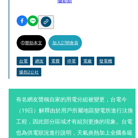
攝影組
贊助本文
加入訂閱會員
台電
網友
電費
停電
電廠
發電機
爆怨2公社
有名網友聲稱自家的用電分組被變更，台電今
（19日）解釋由於用戶所屬地區變電所進行汰換
工程，因此部分區域才有組別更換的現象。台電
也為供電狀況進行說明，天氣炎熱加上全國各級