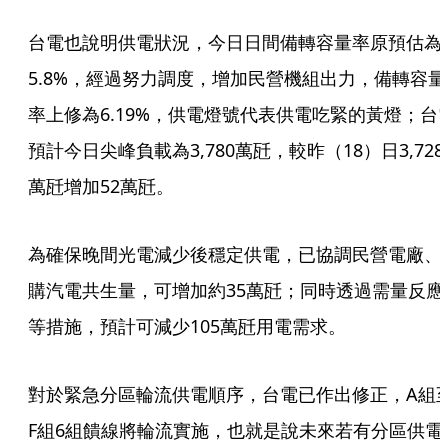
台電也說明供電狀況，今日日間備轉容量率原預估為
5.8%，經過努力調度，增加民營機組出力，備轉容量
率上修為6.19%，供電燈號代表供電吃緊的黃燈；台
預計今日尖峰負載為3,780萬瓩，較昨（18）日3,728
萬瓩增加52萬瓩。
為確保晚間光電減少後穩定供電，已協調民營電廠、
購汽電共生量，可增加約35萬瓩；同時透過需量反應
等措施，預計可減少105萬瓩用電需求。
對於緊急分區輪流供電順序，台電已作出修正，A組
F組6組饋線將輪流實施，也就是說未來若有分區供電