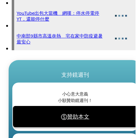
YouTube出包大當機 網嘆：停水停電停
YT，還能停什麼
中南部9縣市高溫炎熱 宅在家中防疫避暑
最安心
支持鏡週刊
小心意大意義
小額贊助鏡週刊！
贊助本文