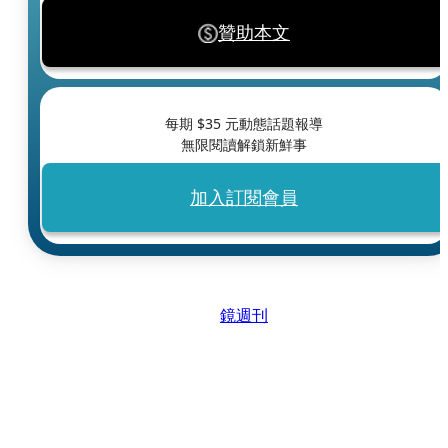
贊助本文
每期 $
35
元動態話題報導
無限閱讀解鎖新鮮事
加入訂閱會員
鏡週刊