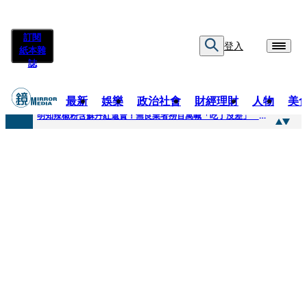
訂閱
登入
紙本雜
誌
最新
娛樂
政治社會
財經理財
人物
美
快訊
明知辣椒粉含蘇丹紅還賣！無良業者撈百萬喊「吃了沒差」 法官打臉判6月不准緩刑
快訊
「無可替代的夥伴離開了我」…張韶涵細數10年時光 悲慟告別：無法相信真的發生了
快訊
又見醫療暴力！耕莘醫院病患失控毆人 院方揭他早是「黑名單」堅決提告