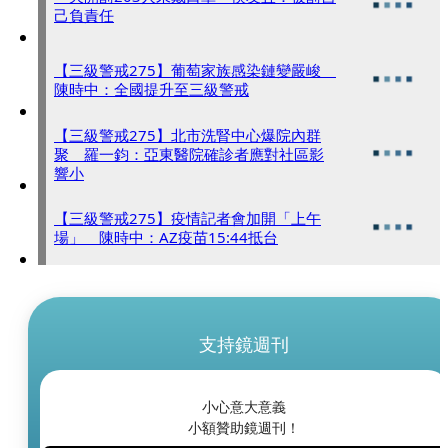
己負責任
【三級警戒275】葡萄家族感染鏈變嚴峻
陳時中：全國提升至三級警戒
【三級警戒275】北市洗腎中心爆院內群
聚 羅一鈞：亞東醫院確診者應對社區影
響小
【三級警戒275】疫情記者會加開「上午
場」 陳時中：AZ疫苗15:44抵台
支持鏡週刊
小心意大意義
小額贊助鏡週刊！