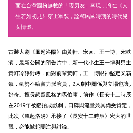
而在台灣圈粉無數的「現男友」李現，將在《人
生若如初見》穿上軍裝，詮釋民國時期的時代兒
女情懷。
古裝大劇《風起洛陽》由黃軒、宋茜、王一博、宋軼
演，最新公開的預告片中，新一代小生王一博與男主
黃軒冷靜對峙，面對前輩黃軒，王一博眼神堅定又霸
氣，氣勢不輸實力派演員，2人劇中關係與立場也讓
好奇。擅長懸疑風格的馬伯庸，前作《長安十二時辰
在2019年被翻拍成戲劇，口碑與流量兼具備受肯定，
此次《風起洛陽》承接了《長安十二時辰》宏大的世
觀，必能掀起關注與討論。