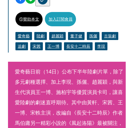
贊助本文
加入訂閱會員
愛奇藝
陸劇
趙麗穎
董子健
孫儷
古裝劇
追劇
宋茜
王一博
長安十二時辰
李現
愛奇藝日前（14日）公布下半年陸劇片單，除了
多元劇種選擇、加上李現、孫儷、趙麗穎，與新
生代演員王一博、施柏宇等優質演員卡司，讓喜
愛陸劇的劇迷直呼期待。其中由黃軒、宋茜、王
一博、宋軼主演，改編自《長安十二時辰》作者
馬伯庸另一精彩小說的《風起洛陽》最被關注，