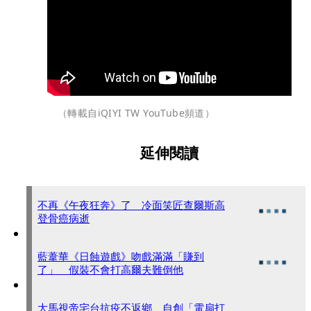
（轉載自iQIYI TW YouTube頻道）
延伸閱讀
不再《午夜狂奔》了 冷面笑匠查爾斯高
登骨癌病逝
藍葦華《日蝕遊戲》吻戲滿滿「賺到
了」 假裝不會打高爾夫難倒他
大馬視帝宅台抗疫不返鄉 自創「電扇打