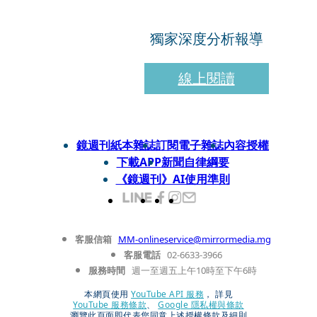
獨家深度分析報導
線上閱讀
鏡週刊紙本雜誌
訂閱電子雜誌
內容授權
下載APP
新聞自律綱要
《鏡週刊》AI使用準則
客服信箱
MM-onlineservice@mirrormedia.mg
客服電話
02-6633-3966
服務時間
週一至週五上午10時至下午6時
本網頁使用
YouTube API 服務
， 詳見
YouTube 服務條款
、
Google 隱私權與條款
瀏覽此頁面即代表您同意上述授權條款及細則