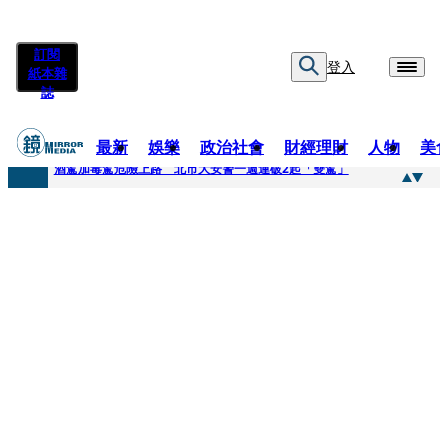
訂閱
登入
紙本雜
誌
最新
娛樂
政治社會
財經理財
人物
美
快訊
酒駕加毒駕危險上路 北市大安警一週連破2起「雙駕」
快訊
Ozone黃文廷、FEniX夏浦洋組「神隊友」 邱以太、林亭莉熱血狂奔殺青淚崩
快訊
AKIRA台北唱到一半突收兒子告白「爸爸I LOVE YOU」 驚喜林志玲同步曝光父親節「披薩蛋糕」