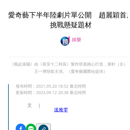
愛奇藝下半年陸劇片單公開 趙麗穎首
挑戰懸疑題材
娛樂
《風起洛陽》由《長安十二時辰》製作班底精心打造，黃軒（左）
王一博領銜主演。（愛奇藝國際站提供）
發布時間：
2021.05.20 18:52
臺北時間
更新時間：
2023.09.12 20:38
臺北時間
文
溫雅雯