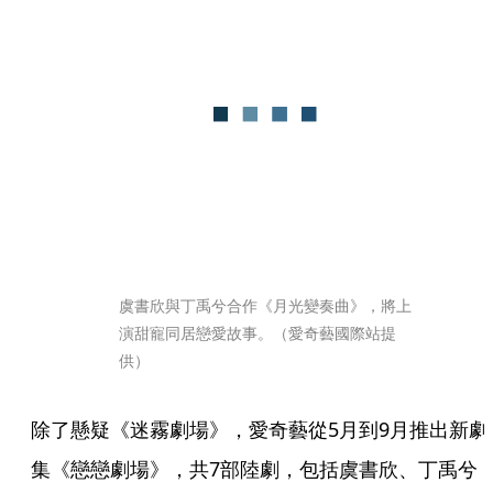
虞書欣與丁禹兮合作《月光變奏曲》，將上
演甜寵同居戀愛故事。（愛奇藝國際站提
供）
除了懸疑《迷霧劇場》，愛奇藝從5月到9月推出新劇
集《戀戀劇場》，共7部陸劇，包括虞書欣、丁禹兮