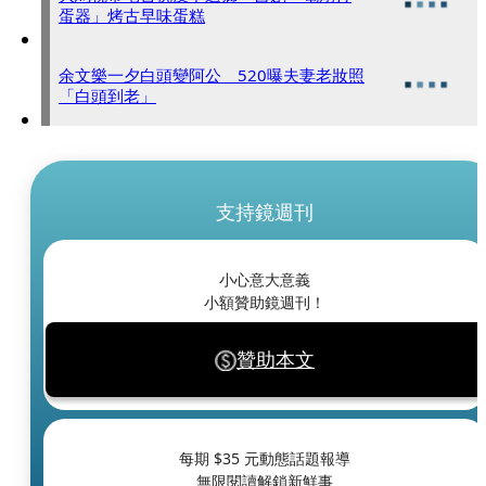
蛋器」烤古早味蛋糕
余文樂一夕白頭變阿公 520曝夫妻老妝照
「白頭到老」
支持鏡週刊
小心意大意義
小額贊助鏡週刊！
贊助本文
每期 $
35
元動態話題報導
無限閱讀解鎖新鮮事