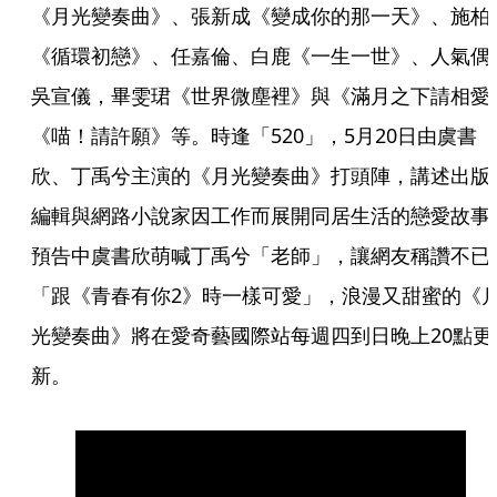
《月光變奏曲》、張新成《變成你的那一天》、施柏
《循環初戀》、任嘉倫、白鹿《一生一世》、人氣偶
吳宣儀，畢雯珺《世界微塵裡》與《滿月之下請相愛
《喵！請許願》等。時逢「520」，5月20日由虞書
欣、丁禹兮主演的《月光變奏曲》打頭陣，講述出版
編輯與網路小說家因工作而展開同居生活的戀愛故事
預告中虞書欣萌喊丁禹兮「老師」，讓網友稱讚不已
「跟《青春有你2》時一樣可愛」，浪漫又甜蜜的《
光變奏曲》將在愛奇藝國際站每週四到日晚上20點更
新。