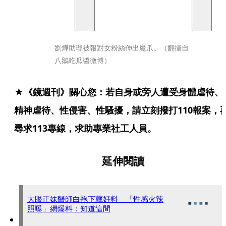
劉燁助理被報對女粉絲伸出魔爪。（翻攝自
八鵝吃瓜醬微博）
★《鏡週刊》關心您：若自身或旁人遭受身體虐待、
精神虐待、性侵害、性騷擾，請立刻撥打110報案，
尋求113專線，求助專業社工人員。
延伸閱讀
大眼正妹醫師白袍下藏好料 「性感火辣
照曝」網爆料：知道這間