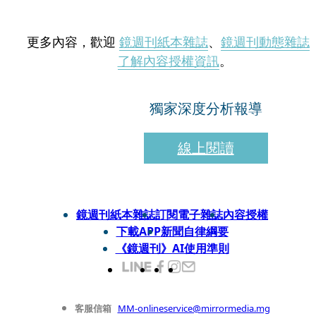
更多內容，歡迎
鏡週刊紙本雜誌
、
鏡週刊動態雜誌
了解內容授權資訊
。
獨家深度分析報導
線上閱讀
鏡週刊紙本雜誌
訂閱電子雜誌
內容授權
下載APP
新聞自律綱要
《鏡週刊》AI使用準則
客服信箱
MM-onlineservice@mirrormedia.mg