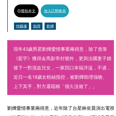
贊助本文
加入訂閱會員
性騷擾
助理
劉燁
現年43歲男星劉燁愛情事業兩得意，除了曾靠
《藍宇》獲得金馬影帝封號外，更與法國妻子婚
後下一對混血兒女，一家四口幸福洋溢，不過，
近日一名18歲女粉絲指控，被劉燁助理強吻、 
上下其手，對方還噁稱「很久沒做了」。
劉燁愛情事業兩得意，近年除了台星林依晨演出電視