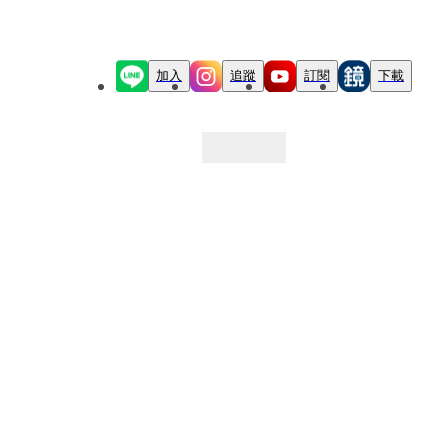
加入
追蹤
訂閱
下載
最新文章