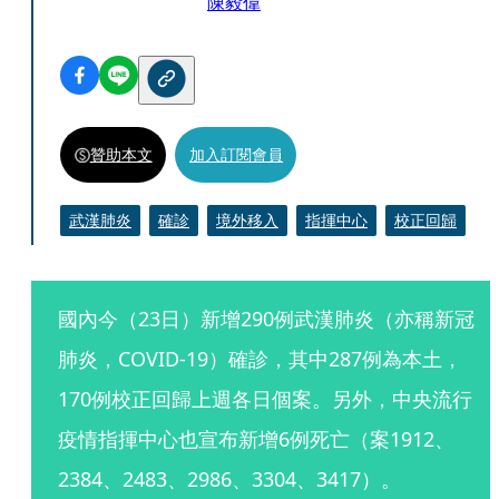
陳毅偉
贊助本文
加入訂閱會員
武漢肺炎
確診
境外移入
指揮中心
校正回歸
國內今（23日）新增290例武漢肺炎（亦稱新冠
肺炎，COVID-19）確診，其中287例為本土，
170例校正回歸上週各日個案。另外，中央流行
疫情指揮中心也宣布新增6例死亡（案1912、
2384、2483、2986、3304、3417）。