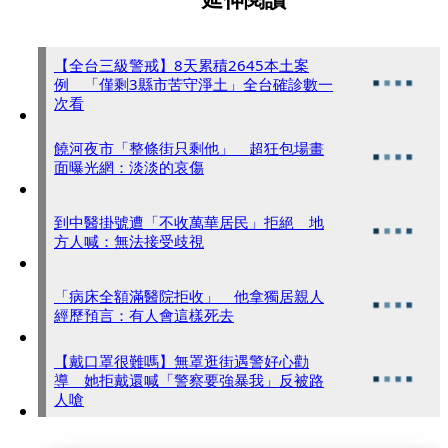
【全台三級警戒】8天累積2645本土案
例 「僅剩3縣市苦守淨土」全台確診數一
次看
饒河夜市「整條街只剩他」 超狂包場畫
面曝光網：淡淡的哀傷
到中醫掛號遭「不收萬華居民」拒絕 地
方人喊：無法接受歧視
「病床全額滿醫院拒收」 他拿獨居親人
經歷預言：有人會這樣死去
【戴口罩很難嗎】無罩逛街遇警好心勸
導 她拒戴還喊「警察要強暴我」反被路
人嗆