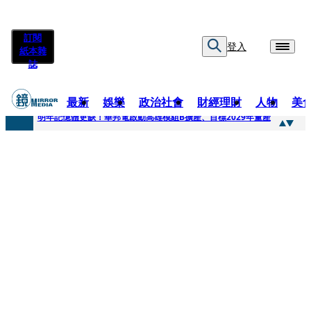
訂閱
登入
紙本雜
誌
最新
娛樂
政治社會
財經理財
人物
美
快訊
明年記憶體更缺！華邦電啟動高雄模組B擴產、目標2029年量產
快訊
5566小刀爆離婚台玻千金！14年豪門婚碎原因曝 岳母徐莉玲風暴意外揭家族祕辛
快訊
白海豚颱風攪局 客家親子劇《燈怪》新北場改期演出