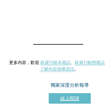
更多內容，歡迎
鏡週刊紙本雜誌
、
鏡週刊動態雜誌
了解內容授權資訊
。
獨家深度分析報導
線上閱讀