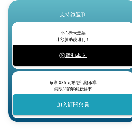
支持鏡週刊
小心意大意義
小額贊助鏡週刊！
贊助本文
每期 $
35
元動態話題報導
無限閱讀解鎖新鮮事
加入訂閱會員