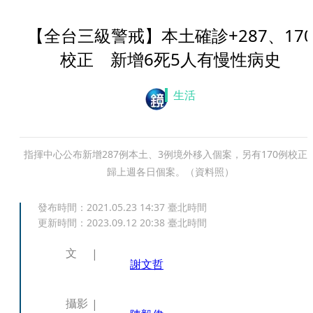
【全台三級警戒】本土確診+287、17
校正 新增6死5人有慢性病史
生活
指揮中心公布新增287例本土、3例境外移入個案，另有170例校正
歸上週各日個案。（資料照）
發布時間：
2021.05.23 14:37
臺北時間
更新時間：
2023.09.12 20:38
臺北時間
文
謝文哲
攝影