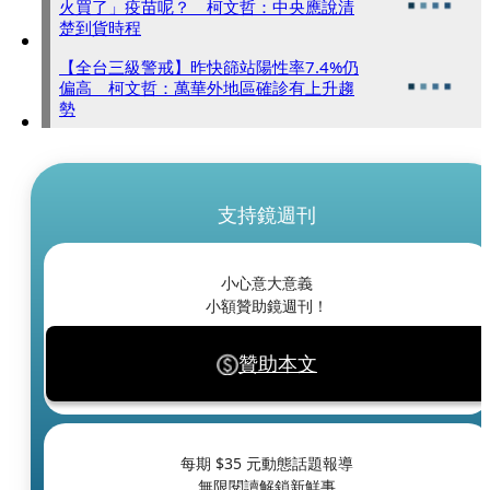
火買了」疫苗呢？ 柯文哲：中央應說清
楚到貨時程
【全台三級警戒】昨快篩站陽性率7.4%仍
偏高 柯文哲：萬華外地區確診有上升趨
勢
支持鏡週刊
小心意大意義
小額贊助鏡週刊！
贊助本文
每期 $
35
元動態話題報導
無限閱讀解鎖新鮮事