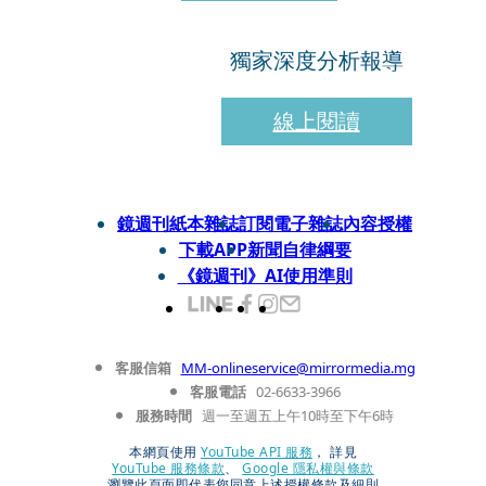
獨家深度分析報導
線上閱讀
鏡週刊紙本雜誌
訂閱電子雜誌
內容授權
下載APP
新聞自律綱要
《鏡週刊》AI使用準則
客服信箱
MM-onlineservice@mirrormedia.mg
客服電話
02-6633-3966
服務時間
週一至週五上午10時至下午6時
本網頁使用
YouTube API 服務
， 詳見
YouTube 服務條款
、
Google 隱私權與條款
瀏覽此頁面即代表您同意上述授權條款及細則