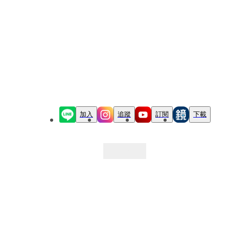
加入
追蹤
訂閱
下載
最新文章