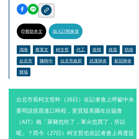
贊助本文
加入訂閱會員
鴻海
蔡英文
柯文哲
代工
疫情
疫苗
防疫
台北市
陳時中
台北市政府
武漢肺炎
新冠肺炎
輝瑞
台北市長柯文哲昨（26日）在記者會上呼籲中央
要明說疫苗進口時程，更質疑美國在台協會
（AIT）稱「萊豬也吃了，軍火也買了，所以
呢」？而今（27日）柯文哲也在記者會上再度提