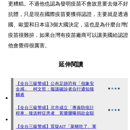
更糟糕。不過他也認為發明疫苗不會故意要去做不好
抗體，只是現在國際疫苗要獲得認證，主要就是透過
國、歐盟和日本這3個大國決定，這也是為什麼台灣
疫苗很難拚，如果台灣有疫苗廠商可以讓美國給認證
他會覺得很厲害。
延伸閱讀
【全台三級警戒】公布足跡恐有「假象安
全感」 柯文哲：擬讓確診者自行通知接
觸者
【全台三級警戒】北市成立「專責防疫計
程車」接送輕症患者 黃珊珊曝捐款金額
【全台三級警戒】質疑AIT「萊豬吃了、軍