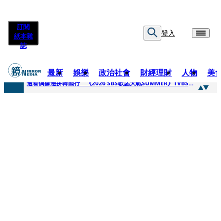
訂閱
登入
紙本雜
誌
最新
娛樂
政治社會
財經理財
人物
美
快訊
邊看偶像邊拚韓國行 《2026 SBS歌謠大戰SUMMER》TVBS直播祭追星福利
快訊
代誌大條火急跳船？ 宏碁派任李文詳接掌兆基屋管2天就喊撤出！
快訊
一句「請回去坐好」 特教生持斷掃把戳女代課老師眼睛大失血近失明