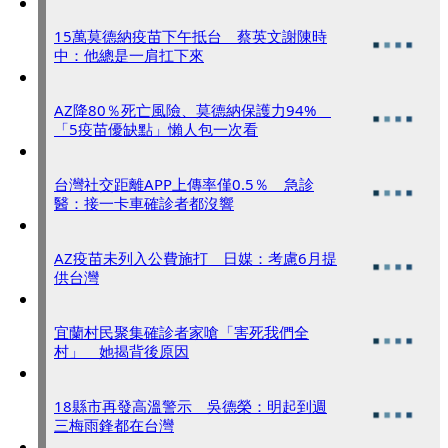
15萬莫德納疫苗下午抵台 蔡英文謝陳時
中：他總是一肩扛下來
AZ降80％死亡風險、莫德納保護力94%
「5疫苗優缺點」懶人包一次看
台灣社交距離APP上傳率僅0.5％ 急診
醫：接一卡車確診者都沒響
AZ疫苗未列入公費施打 日媒：考慮6月提
供台灣
宜蘭村民聚集確診者家嗆「害死我們全
村」 她揭背後原因
18縣市再發高溫警示 吳德榮：明起到週
三梅雨鋒都在台灣