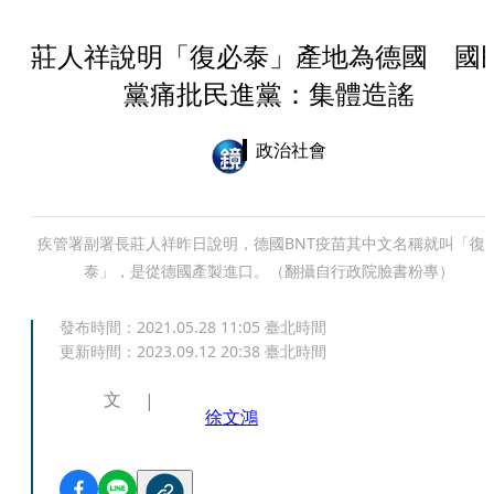
莊人祥說明「復必泰」產地為德國 國
黨痛批民進黨：集體造謠
政治社會
疾管署副署長莊人祥昨日說明，德國BNT疫苗其中文名稱就叫「復
泰」，是從德國產製進口。（翻攝自行政院臉書粉專）
發布時間：
2021.05.28 11:05
臺北時間
更新時間：
2023.09.12 20:38
臺北時間
文
徐文鴻