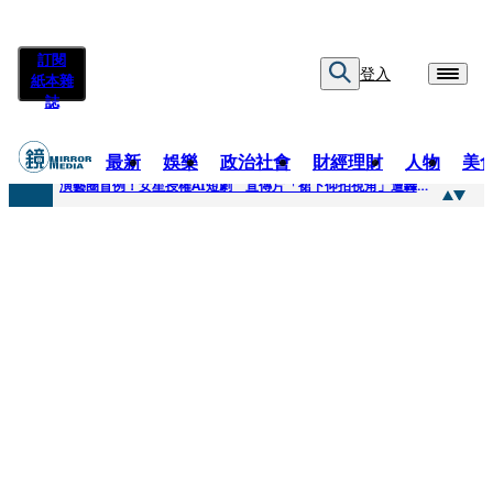
訂閱
登入
紙本雜
誌
最新
娛樂
政治社會
財經理財
人物
美
快訊
演藝圈首例！女星授權AI短劇 宣傳片「裙下仰拍視角」遭轟擦邊：自降身價
快訊
全球提升電氣化 台達電鄭平看好微電網推一站式方案
快訊
《魷魚遊戲》美版傳喊卡 現象級神劇難續宇宙