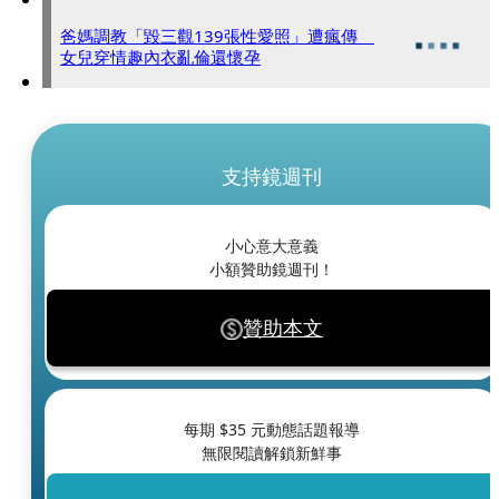
爸媽調教「毀三觀139張性愛照」遭瘋傳
女兒穿情趣內衣亂倫還懷孕
支持鏡週刊
小心意大意義
小額贊助鏡週刊！
贊助本文
每期 $
35
元動態話題報導
無限閱讀解鎖新鮮事