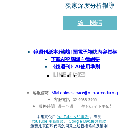
獨家深度分析報導
線上閱讀
鏡週刊紙本雜誌
訂閱電子雜誌
內容授權
下載APP
新聞自律綱要
《鏡週刊》AI使用準則
客服信箱
MM-onlineservice@mirrormedia.mg
客服電話
02-6633-3966
服務時間
週一至週五上午10時至下午6時
本網頁使用
YouTube API 服務
， 詳見
YouTube 服務條款
、
Google 隱私權與條款
瀏覽此頁面即代表您同意上述授權條款及細則