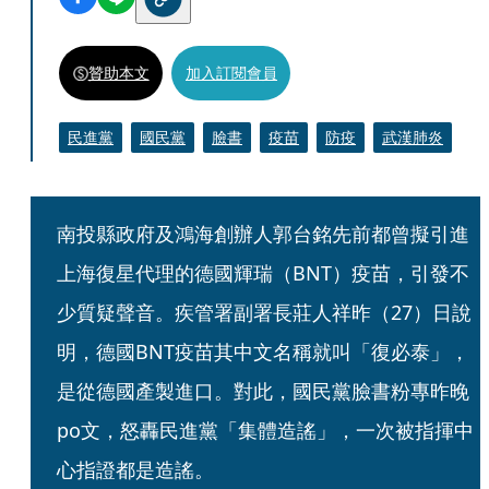
贊助本文
加入訂閱會員
民進黨
國民黨
臉書
疫苗
防疫
武漢肺炎
南投縣政府及鴻海創辦人郭台銘先前都曾擬引進
上海復星代理的德國輝瑞（BNT）疫苗，引發不
少質疑聲音。疾管署副署長莊人祥昨（27）日說
明，德國BNT疫苗其中文名稱就叫「復必泰」，
是從德國產製進口。對此，國民黨臉書粉專昨晚
po文，怒轟民進黨「集體造謠」，一次被指揮中
心指證都是造謠。