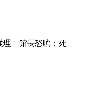
護理 館長怒嗆：死