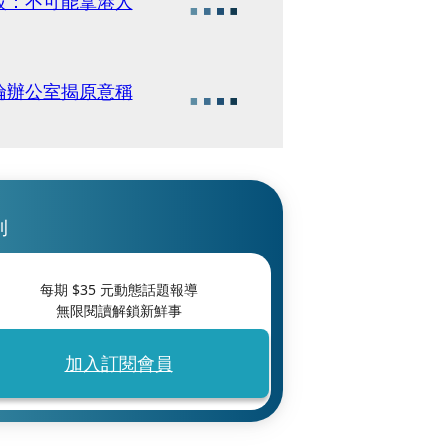
駁：不可能拿港人
倫辦公室揭原意稱
刊
每期 $
35
元動態話題報導
無限閱讀解鎖新鮮事
加入訂閱會員