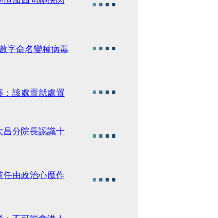
數字命名變種病毒
蓁：該處置就處置
大昌分院長認識十
黨任由政治心魔作