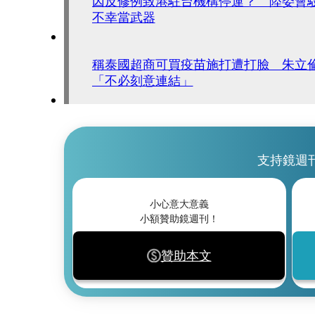
因反修例致港駐台機構停運？ 陸委會
不幸當武器
稱泰國超商可買疫苗施打遭打臉 朱立
「不必刻意連結」
支持鏡週
小心意大意義
小額贊助鏡週刊！
贊助本文