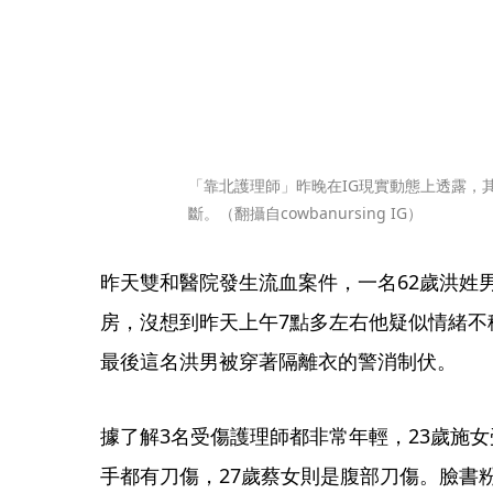
「靠北護理師」昨晚在IG現實動態上透露，
斷。（翻攝自cowbanursing IG）
昨天雙和醫院發生流血案件，一名62歲洪姓
房，沒想到昨天上午7點多左右他疑似情緒不
最後這名洪男被穿著隔離衣的警消制伏。
據了解3名受傷護理師都非常年輕，23歲施女
手都有刀傷，27歲蔡女則是腹部刀傷。臉書