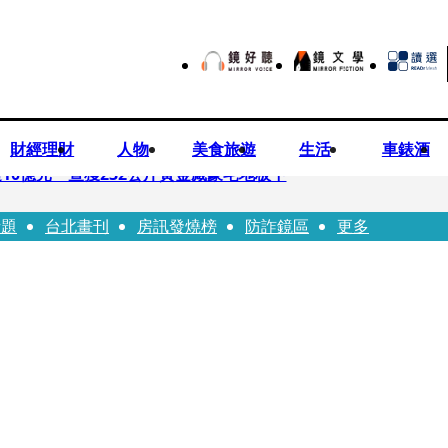
財經理財
人物
美食旅遊
生活
車錶酒
10億元 查獲232公斤黃金藏豪宅地板下
話題
台北畫刊
房訊發燒榜
防詐鏡區
更多
文哲生日照撞《VOGUE》 陳智菡遭轟侵權急改圖
早餐店認證應援 幽默提醒「記得常換照」