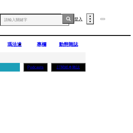
登入
瑪法達
專欄
動態雜誌
訂閱紙本雜誌
Podcasts