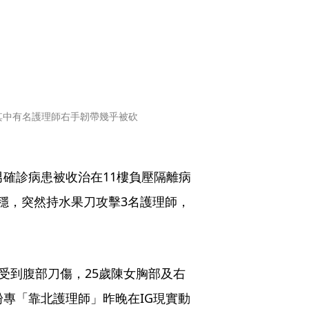
其中有名護理師右手韌帶幾乎被砍
男確診病患被收治在11樓負壓隔離病
穩，突然持水果刀攻擊3名護理師，
受到腹部刀傷，25歲陳女胸部及右
粉專「靠北護理師」昨晚在IG現實動