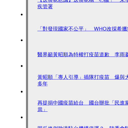
疾管署
「對發現國家不公平」 WHO改採希臘
醫界籲黃昭順為特權打疫苗道歉 李雨
黃昭順「專人引導」插隊打疫苗 爆與
多年
再提捐中國疫苗給台 國台辦批「民進
祟」