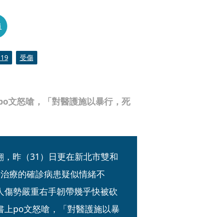
員
-19
受傷
po文怒嗆，「對醫護施以暴行，死
忙翻，昨（31）日更在新北市雙和
房治療的確診病患疑似情緒不
人傷勢嚴重右手韌帶幾乎快被砍
書上po文怒嗆，「對醫護施以暴