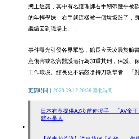
態上透露，其中有名護理師右手韌帶幾乎被砍
的年輕學妹，右手就這樣被一個垃圾毀了，
繼續回到職場上。」
事件曝光引發各界眾怒，館長今天凌晨於臉書
意傷害或殺害醫護這行為加重其刑，保護、
工作環境。館長更不滿怒嗆持刀攻擊者，「
更新時間｜
2023.09.12 20:38
臺北時間
日本有意提供AZ疫苗伸援手 「AV帝
就不是人
【送喪花惹議】送喪花稱「心酸」 朱