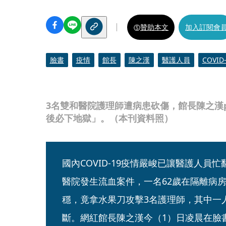
贊助本文
加入訂閱會
臉書
疫情
館長
陳之漢
醫護人員
COVID
3名雙和醫院護理師遭病患砍傷，館長陳之漢
後必下地獄」。（本刊資料照）
國內COVID-19疫情嚴峻已讓醫護人員
醫院發生流血案件，一名62歲在隔離病
穩，竟拿水果刀攻擊3名護理師，其中一
斷。網紅館長陳之漢今（1）日凌晨在臉