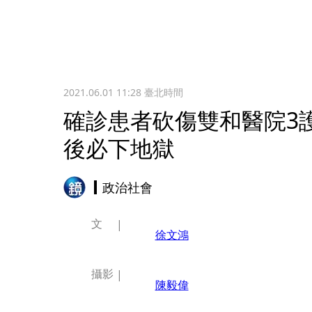
2021.06.01 11:28
臺北時間
確診患者砍傷雙和醫院3
後必下地獄
政治社會
文
徐文鴻
攝影
陳毅偉