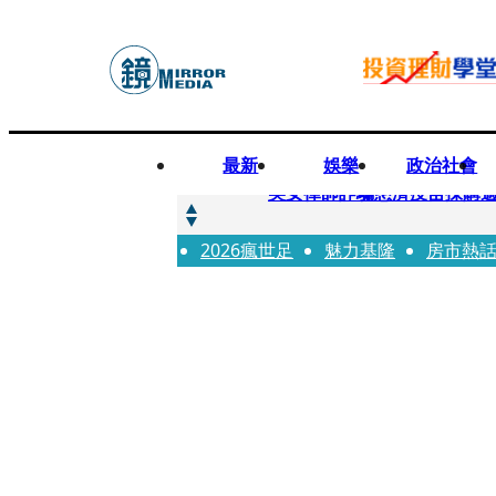
最新
娛樂
政治社會
快訊
美女律師詐騙慈濟疫苗採購逾
2026瘋世足
快訊
魅力基隆
房市熱
才爆「皮克敏」爭議又來！柯
快訊
SJ始源真的可以 驚喜現身