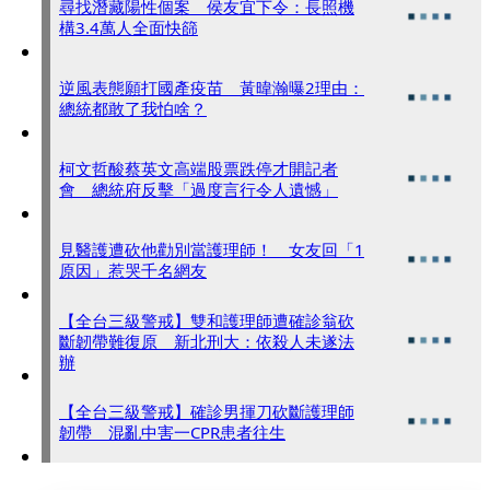
尋找潛藏陽性個案 侯友宜下令：長照機
構3.4萬人全面快篩
逆風表態願打國產疫苗 黃暐瀚曝2理由：
總統都敢了我怕啥？
柯文哲酸蔡英文高端股票跌停才開記者
會 總統府反擊「過度言行令人遺憾」
見醫護遭砍他勸別當護理師！ 女友回「1
原因」惹哭千名網友
【全台三級警戒】雙和護理師遭確診翁砍
斷韌帶難復原 新北刑大：依殺人未遂法
辦
【全台三級警戒】確診男揮刀砍斷護理師
韌帶 混亂中害一CPR患者往生