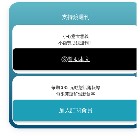
支持鏡週刊
小心意大意義
小額贊助鏡週刊！
贊助本文
每期 $
35
元動態話題報導
無限閱讀解鎖新鮮事
加入訂閱會員