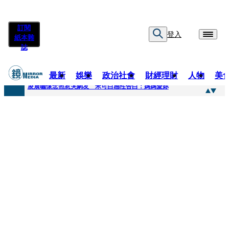
訂閱
登入
紙本雜
誌
最新
娛樂
政治社會
財經理財
人物
美
快訊
凌晨曬懷念照惹哭網友 米可白感性告白：媽媽愛妳
快訊
酸民質疑民進黨「是不是有她裸照？」 黃智賢3點回嗆獲網友讚爆
快訊
姜厚任「老牛找到嫩草」再談小24歲女友 揭七世情緣駁拐坑、暈船破財