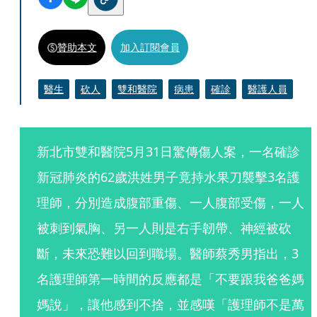
贊助本文
加入訂閱會員
醫生
砍人
雙和醫院
病患
確診
醫護人員
新北市雙和醫院5月31日驚傳傷人案，一名確診
新冠肺炎的62歲洪姓男子竟持水果刀襲擊3名護
理師，分別造成腹部重傷、一人腹部受傷，一人
被刺到氣胸、另一人則是右手韌帶、神經被砍
斷，未來恐難以回到職場。醫師蔡秀男指出，3
名護理師第一時間的反應都是「不要跟我爸爸媽
媽說」，讓他感到不捨，並感嘆「護理師不是萬