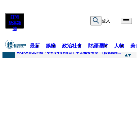
訂閱
登入
紙本雜
誌
最新
娛樂
政治社會
財經理財
人物
美
快訊
AKIRA台北開唱「令和8年8月8日」中文喊發發發 TJBB感性喊「謝謝AKIRA桑」
快訊
台灣新冠期間沒疫苗可打？ 律師列3款嗆：陳時中唯一擋的叫科興
快訊
沉寂12年…鐵肺歌后遇人生低谷 「遭親弟賞巴掌、父親出軌自己閨密」辛酸人生曝光