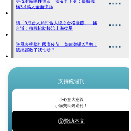
尋找潛藏陽性個案 侯友宜下令：長照機
構3.4萬人全面快篩
稱「9成台人願打含大陸之合格疫苗」 國
台辦：積極協助接洽上海復星
逆風表態願打國產疫苗 黃暐瀚曝2理由：
總統都敢了我怕啥？
支持鏡週刊
小心意大意義
小額贊助鏡週刊！
贊助本文