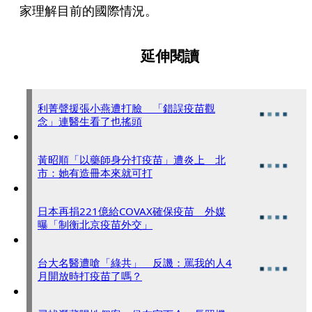
家理解目前的國際情況。
延伸閱讀
利菁聲援張小燕遭打臉 「錯誤疫苗觀
念」連醫生看了也搖頭
黃昭順「以藥師身分打疫苗」遭炎上 北
市：她有造冊本來就可打
日本再捐221億給COVAX確保疫苗 外媒
曝「制衡北京疫苗外交」
台大名醫遭嗆「綠共」 反譏：罵我的人4
月開放時打疫苗了嗎？