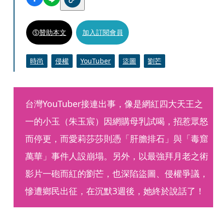
贊助本文
加入訂閱會員
時尚
侵權
YouTuber
盜圖
劉芒
台灣YouTuber接連出事，像是網紅四大天王之
一的小玉（朱玉宸）因網購母乳試喝，招惹眾怒
而停更，而愛莉莎莎則憑「肝膽排石」與「毒窟
萬華」事件人設崩塌。另外，以最強拜月老之術
影片一砲而紅的劉芒，也深陷盜圖、侵權爭議，
慘遭鄉民出征，在沉默3週後，她終於說話了！