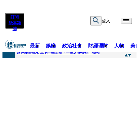
訂閱
登入
紙本雜
誌
最新
娛樂
政治社會
財經理財
人物
美
快訊
鹽也能變香水 三宅一生全新「一生之鹽香精」亮相
快訊
不堪妻子碎念情緒失控 桃園八旬翁毆妻致死檢聲押
快訊
蔡依珊撕掉「完美」標籤！ 認了「我也會崩潰」：傷口終究會癒合