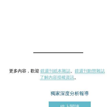
更多內容，歡迎
鏡週刊紙本雜誌
、
鏡週刊動態雜誌
了解內容授權資訊
。
獨家深度分析報導
線上閱讀