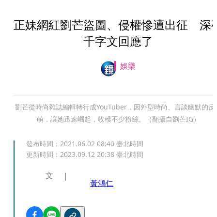
正妹網紅劉芒盜圖、侵權慘遭出征 深
千字文回應了
娛樂
劉芒從時尚雜誌編輯轉行成YouTuber，因外型時尚、言談幽默的反
萌，讓她迅速崛起，收穫不少粉絲。（翻攝自劉芒IG）
發布時間：
2021.06.02 08:40
臺北時間
更新時間：
2023.09.12 20:38
臺北時間
文
黃鴻仁