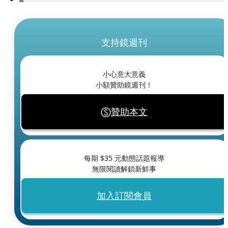
支持鏡週刊
小心意大意義
小額贊助鏡週刊！
贊助本文
每期 $
35
元動態話題報導
無限閱讀解鎖新鮮事
加入訂閱會員