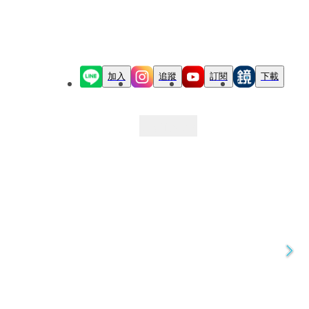
加入
追蹤
訂閱
下載
最新文章