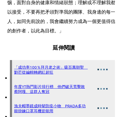
惕，面對自身的健康和情緒狀態；理解或不理解我都
以接受，不要再把矛頭對準我的團隊、我身邊的每一
人，如同先前說的，我會繼續努力成為一個更值得信
的創作者，以此為目標。」
延伸閱讀
「成功率100％拜月老之術」吸百萬朝聖
劉芒從編輯轉網紅超狂
年度YT熱門影片排行榜 他們破天荒擊敗
蔡阿嘎、這群人奪冠
漁夫帽墨鏡成時髦防疫小物 PRADA多功
能掛鍊口罩耳機皆能用