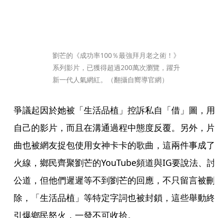
劉芒的《成功率100％最強拜月老之術！》
系列影片，已獲得超過200萬次瀏覽，躍升
新一代人氣網紅。（翻攝自嚮導官網）
爭議起因於她被「生活品植」控訴私自「借」圖，用
自己的影片，而且在溝通過程中態度反覆。另外，片
曲也被網友捉包使用女神卡卡的歌曲，這兩件事成了
火線，鄉民齊聚劉芒的YouTube頻道與IG要說法、討
公道，但他們遲遲等不到劉芒的回應，不只留言被刪
除，「生活品植」等特定字詞也被封鎖，這些舉動終
引爆鄉民怒火，一發不可收拾。