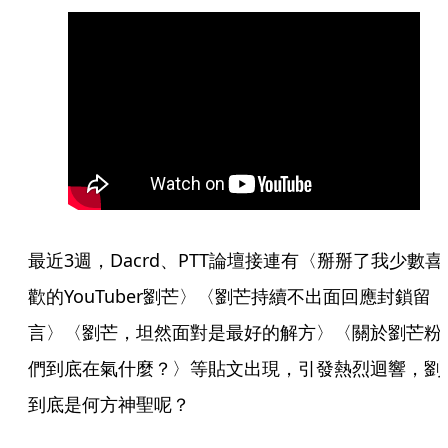
最近3週，Dacrd、PTT論壇接連有〈掰掰了我少數喜
歡的YouTuber劉芒〉〈劉芒持續不出面回應封鎖留
言〉〈劉芒，坦然面對是最好的解方〉〈關於劉芒粉
們到底在氣什麼？〉等貼文出現，引發熱烈迴響，劉
到底是何方神聖呢？