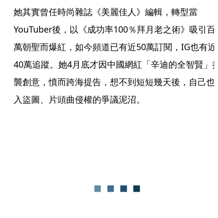
她其實曾任時尚雜誌《美麗佳人》編輯，轉型當
YouTuber後，以《成功率100％拜月老之術》吸引百
萬朝聖而爆紅，如今頻道已有近50萬訂閱，IG也有近
40萬追蹤。她4月底才因中國網紅「辛迪的全智賢」
襲創意，憤而跨海提告，想不到短短幾天後，自己也
入盜圖、片頭曲侵權的爭議泥沼。