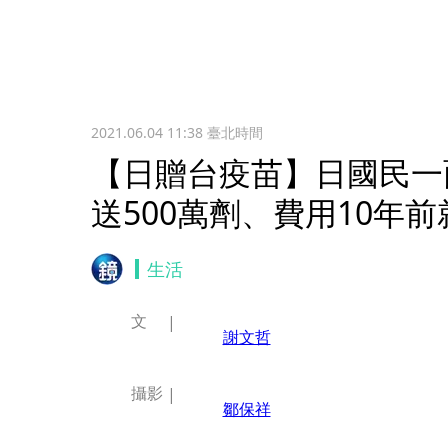
2021.06.04 11:38
臺北時間
【日贈台疫苗】日國民一
送500萬劑、費用10年
生活
文
謝文哲
攝影
鄒保祥