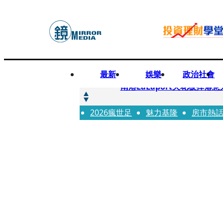
最新
娛樂
政治社會
快訊
南港LaLaport天花板掉
2026瘋世足
快訊
魅力基隆
房市熱
川普又出招！多晶矽產品課15
快訊
美伊衝突要注意！ 台塑四寶