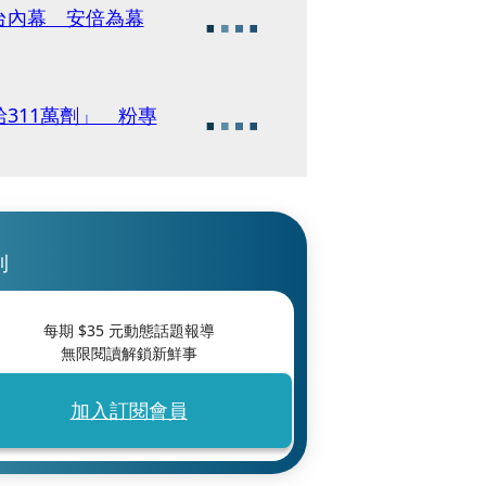
台內幕 安倍為幕
311萬劑」 粉專
刊
每期 $
35
元動態話題報導
無限閱讀解鎖新鮮事
加入訂閱會員