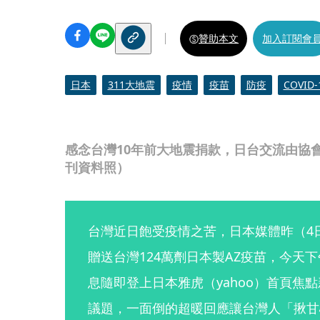
贊助本文
加入訂閱會
日本
311大地震
疫情
疫苗
防疫
COVID-
感念台灣10年前大地震捐款，日台交流由協會
刊資料照）
台灣近日飽受疫情之苦，日本媒體昨（4
贈送台灣124萬劑日本製AZ疫苗，今天
息隨即登上日本雅虎（yahoo）首頁焦
議題，一面倒的超暖回應讓台灣人「揪甘