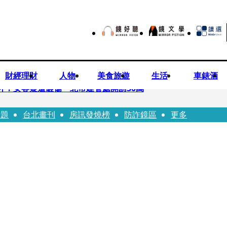
財經理財
人物
美食旅遊
生活
車錶酒
落意外！女客疑遭砸傷 北市建管處開罰30萬
話題
台北畫刊
房訊發燒榜
防詐鏡區
更多
%關稅12月生效 經濟部回應了
7月營收齊揚股價抗跌