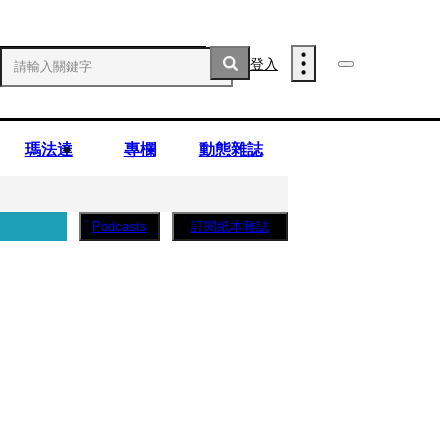
登入
瑪法達
專欄
動態雜誌
訂閱紙本雜誌
Podcasts