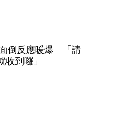
面倒反應暖爆 「請
前就收到囉」