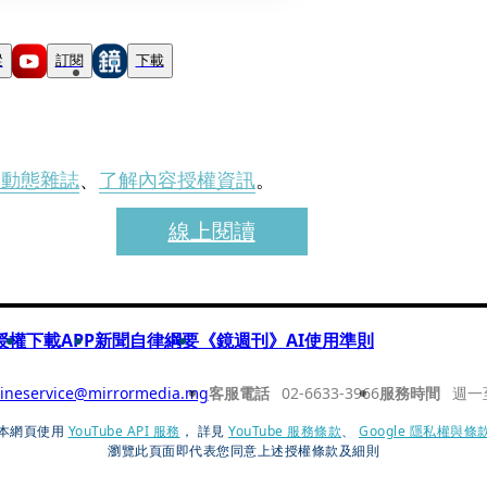
蹤
訂閱
下載
刊動態雜誌
、
了解內容授權資訊
。
線上閱讀
授權
下載APP
新聞自律綱要
《鏡週刊》AI使用準則
ineservice@mirrormedia.mg
客服電話
02-6633-3966
服務時間
週一
本網頁使用
YouTube API 服務
， 詳見
YouTube 服務條款
、
Google 隱私權與條
瀏覽此頁面即代表您同意上述授權條款及細則