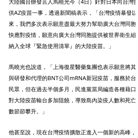
大陸國台辦發言人馬曉光今（4日）針對日本向台灣
供AZ疫苗一事，透過新聞稿表示，「台灣疫情暴發以
來，我們多次表示願意盡最大努力幫助廣大台灣同胞
快應對疫情，願意向廣大台灣同胞提供被世界衛生組
納入全球『緊急使用清單』的大陸疫苗。」
馬曉光也說道，「上海復星醫藥集團也表示願意將其
與研發和代理的BNT公司mRNA新冠疫苗，服務於台
民眾，但在過去半個多月，民進黨當局編造各種藉口
對大陸疫苗輸台多加阻饒，導致島內染疫人數和死亡
數節節攀升。」
他甚至說，現在台灣疫情擴散正進入一個新的高峰，