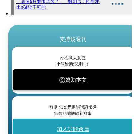
「這個6月要很辛苦了」 醫坦言：回到本
土0確診不可能
支持鏡週刊
小心意大意義
小額贊助鏡週刊！
贊助本文
每期 $
35
元動態話題報導
無限閱讀解鎖新鮮事
加入訂閱會員