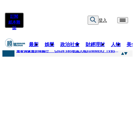
訂閱
登入
紙本雜
誌
最新
娛樂
政治社會
財經理財
人物
美
快訊
邊看偶像邊拚韓國行 《2026 SBS歌謠大戰SUMMER》TVBS直播祭追星福利
快訊
代誌大條火急跳船？ 宏碁派任李文詳接掌兆基屋管2天就喊撤出！
快訊
一句「請回去坐好」 特教生持斷掃把戳女代課老師眼睛大失血近失明