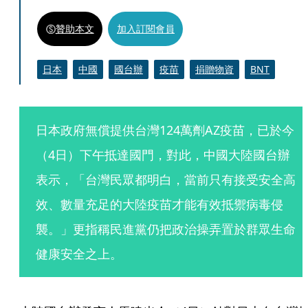
贊助本文
加入訂閱會員
日本
中國
國台辦
疫苗
捐贈物資
BNT
日本政府無償提供台灣124萬劑AZ疫苗，已於今
（4日）下午抵達國門，對此，中國大陸國台辦
表示，「台灣民眾都明白，當前只有接受安全高
效、數量充足的大陸疫苗才能有效抵禦病毒侵
襲。」更指稱民進黨仍把政治操弄置於群眾生命
健康安全之上。