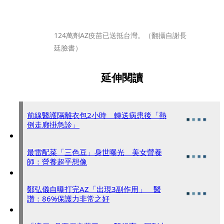
124萬劑AZ疫苗已送抵台灣。（翻攝自謝長
廷臉書）
延伸閱讀
前線醫護隔離衣包2小時 轉送病患後「熱
倒走廊掛急診」
最雷配菜「三色豆」身世曝光 美女營養
師：營養超乎想像
鄭弘儀自曝打完AZ「出現3副作用」 醫
讚：86%保護力非常之好