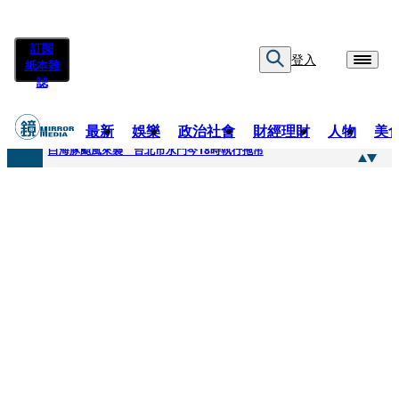
訂閱
登入
紙本雜
誌
最新
娛樂
政治社會
財經理財
人物
美
快訊
白海豚颱風來襲 台北市水門今18時執行拖吊
快訊
AKIRA台北唱到一半突收兒子告白「爸爸I LOVE YOU」 驚喜林志玲同步曝光父親節「披薩蛋糕」
快訊
獨家／TWICE Mina一進華山「天空秒變臉」！ONCE狂風暴雨死守 畫面曝光2.5萬人笑翻