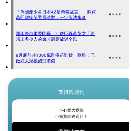
「為國產少拿日本AZ是惡毒謠言」 蘇貞
昌回應疫苗委員請辭：一定依法審查
國產疫苗審委閃辭 江啟臣轟蔡英文「要
賭上多少人的命才願意放過全民」
8月底前共1000萬劑疫苗到貨 蘇揆：已
做好大規模施打準備
支持鏡週刊
小心意大意義
小額贊助鏡週刊！