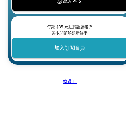
贊助本文
每期 $
35
元動態話題報導
無限閱讀解鎖新鮮事
加入訂閱會員
鏡週刊