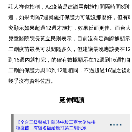
莊人祥也指稱，AZ疫苗是建議兩劑施打間隔時間8到1
週，如果間隔7週就施打保護力可能沒那麼好，但有
究顯示如果超過12週才施打，效果反而更佳。而台大
兒童醫院院長黃立民則表示，目前沒有足夠證據顯示
二劑疫苗最長可以間隔多久，但建議最晚應該要在12
到16週內就打完，的確有數據顯示在12週到16週打第
二劑的保護力與10到12週相同，不過超過16週之後就
幾乎沒有資料佐證。
延伸閱讀
【全台三級警戒】陳時中駁工商大佬先接
種疫苗 有留名額給應打第二劑民眾