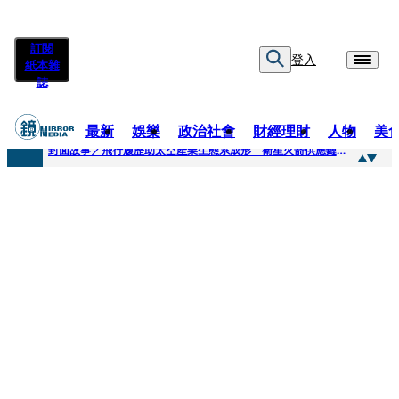
訂閱
登入
紙本雜
誌
最新
娛樂
政治社會
財經理財
人物
美
快訊
封面故事／飛行履歷助太空產業生態系成形 衛星火箭供應鏈台廠名單曝光
快訊
19歲少女在父親節提男嬰屍體報案 警員打開袋子當場嚇壞了
快訊
都更停擺3／營造成本翻倍 都更爆「棄嬰潮」：老屋拆了卻蓋不下去