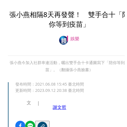
張小燕相隔8天再發聲！ 雙手合十「
你等到疫苗」
娛樂
張小燕今加入社群串連活動，曬出雙手合十卡通圖寫下「陪你等到
苗」。（翻攝張小燕臉書）
發布時間：
2021.06.08 15:45
臺北時間
更新時間：
2023.09.12 20:38
臺北時間
文
謝文哲