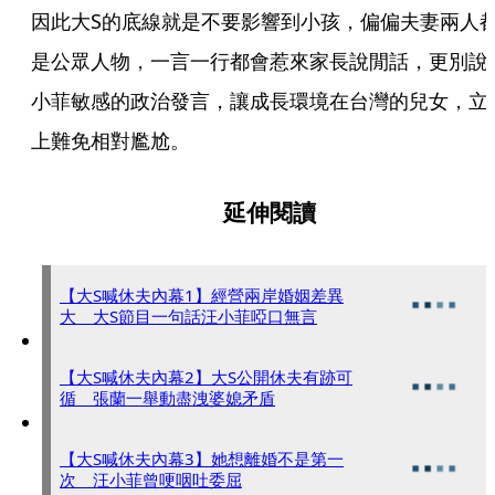
因此大S的底線就是不要影響到小孩，偏偏夫妻兩人
是公眾人物，一言一行都會惹來家長說閒話，更別說
小菲敏感的政治發言，讓成長環境在台灣的兒女，立
上難免相對尷尬。
延伸閱讀
【大S喊休夫內幕1】經營兩岸婚姻差異
大 大S節目一句話汪小菲啞口無言
【大S喊休夫內幕2】大S公開休夫有跡可
循 張蘭一舉動盡洩婆媳矛盾
【大S喊休夫內幕3】她想離婚不是第一
次 汪小菲曾哽咽吐委屈