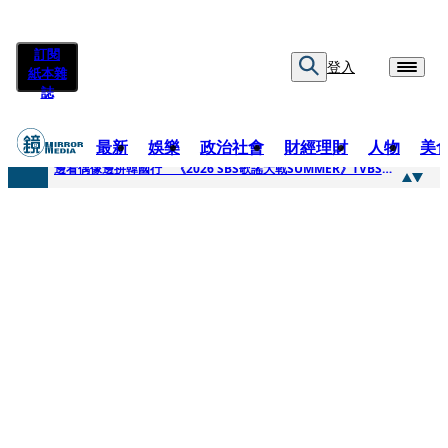
訂閱
登入
紙本雜
誌
最新
娛樂
政治社會
財經理財
人物
美
快訊
邊看偶像邊拚韓國行 《2026 SBS歌謠大戰SUMMER》TVBS直播祭追星福利
快訊
代誌大條火急跳船？ 宏碁派任李文詳接掌兆基屋管2天就喊撤出！
快訊
一句「請回去坐好」 特教生持斷掃把戳女代課老師眼睛大失血近失明