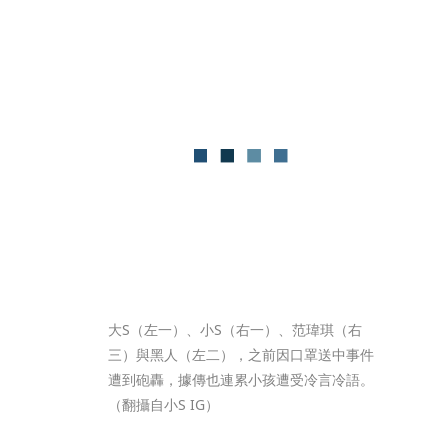
大S（左一）、小S（右一）、范瑋琪（右
三）與黑人（左二），之前因口罩送中事件
遭到砲轟，據傳也連累小孩遭受冷言冷語。
（翻攝自小S IG）