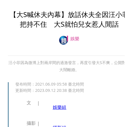
【大S喊休夫內幕】放話休夫全因汪小
把持不住 大S就怕兒女惹人閒話
娛樂
汪小菲因為微博上對兩岸間的過激發言，再度引發大S不爽，公開對
大鬧離婚。
發布時間：
2021.06.09 05:58
臺北時間
更新時間：
2023.09.12 20:38
臺北時間
文
娛樂組
攝影