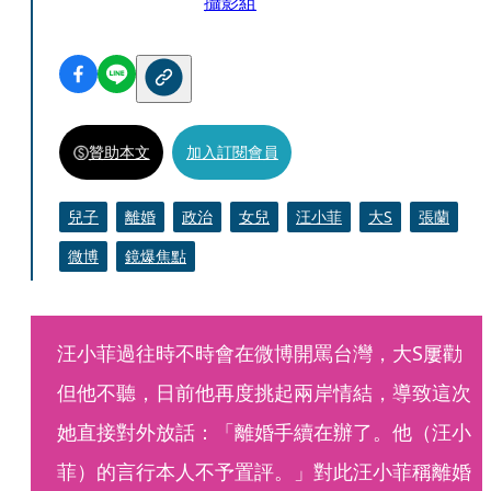
攝影組
贊助本文
加入訂閱會員
兒子
離婚
政治
女兒
汪小菲
大S
張蘭
微博
鏡爆焦點
汪小菲過往時不時會在微博開罵台灣，大S屢勸
但他不聽，日前他再度挑起兩岸情結，導致這次
她直接對外放話：「離婚手續在辦了。他（汪小
菲）的言行本人不予置評。」對此汪小菲稱離婚