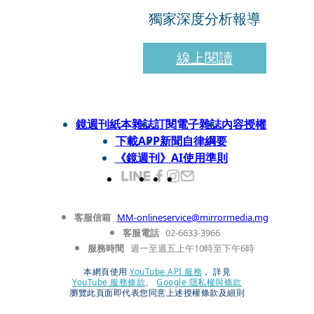
獨家深度分析報導
線上閱讀
鏡週刊紙本雜誌
訂閱電子雜誌
內容授權
下載APP
新聞自律綱要
《鏡週刊》AI使用準則
客服信箱
MM-onlineservice@mirrormedia.mg
客服電話
02-6633-3966
服務時間
週一至週五上午10時至下午6時
本網頁使用
YouTube API 服務
， 詳見
YouTube 服務條款
、
Google 隱私權與條款
瀏覽此頁面即代表您同意上述授權條款及細則