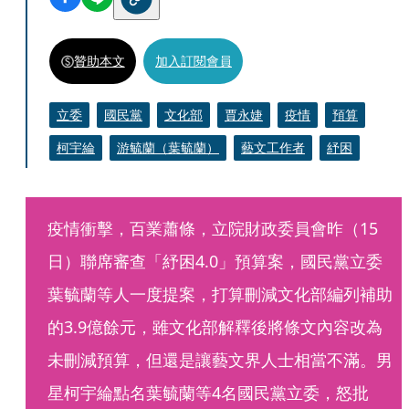
贊助本文
加入訂閱會員
立委
國民黨
文化部
賈永婕
疫情
預算
柯宇綸
游毓蘭（葉毓蘭）
藝文工作者
紓困
疫情衝擊，百業蕭條，立院財政委員會昨（15
日）聯席審查「紓困4.0」預算案，國民黨立委
葉毓蘭等人一度提案，打算刪減文化部編列補助
的3.9億餘元，雖文化部解釋後將條文內容改為
未刪減預算，但還是讓藝文界人士相當不滿。男
星柯宇綸點名葉毓蘭等4名國民黨立委，怒批