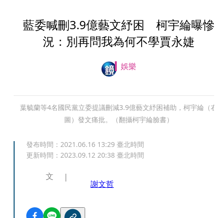
藍委喊刪3.9億藝文紓困 柯宇綸曝慘
況：別再問我為何不學賈永婕
娛樂
葉毓蘭等4名國民黨立委提議刪減3.9億藝文紓困補助，柯宇綸（右
圖）發文痛批。（翻攝柯宇綸臉書）
發布時間：
2021.06.16 13:29
臺北時間
更新時間：
2023.09.12 20:38
臺北時間
文
謝文哲