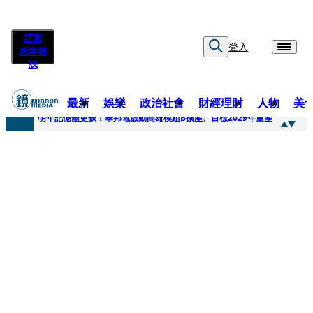
訂閱
登入
紙本雜
誌
最新
娛樂
政治社會
財經理財
人物
美
快訊
明年記憶體更缺！華邦電啟動高雄模組B擴產、目標2029年量產
快訊
5566小刀爆離婚台玻千金！14年豪門婚碎原因曝 岳母徐莉玲風暴意外揭家族祕辛
快訊
白海豚颱風攪局 客家親子劇《燈怪》新北場改期演出