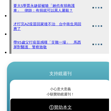
要大S學賈永婕卻被嗆「她也有捐救護
車」 律師：有捐就可以罵人屠殺？
才打完AZ疫苗回家後不治 台中衛生局回
應了
帶95歲父打疫苗感嘆「災難一場」 馬西
屏對醫護、警察致敬
支持鏡週刊
小心意大意義
小額贊助鏡週刊！
贊助本文