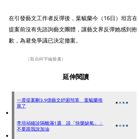
在引發藝文工作者反彈後，葉毓蘭今（16日）坦言在
提案前沒有先諮詢藝文團體，讓藝文界反彈她感到抱
歉，為避免爭議已決定撤案。
（取自柯宇綸臉書）
延伸閱讀
一度提案刪3.9億藝文紓困預算 葉毓蘭挨
罵了
李培禎確診隔離滿1週 談「快樂缺氧」：
不要跟我說加油