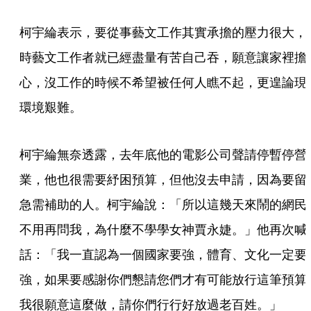
柯宇綸表示，要從事藝文工作其實承擔的壓力很大，
時藝文工作者就已經盡量有苦自己吞，願意讓家裡擔
心，沒工作的時候不希望被任何人瞧不起，更遑論現
環境艱難。
柯宇綸無奈透露，去年底他的電影公司聲請停暫停營
業，他也很需要紓困預算，但他沒去申請，因為要留
急需補助的人。柯宇綸說：「所以這幾天來鬧的網民
不用再問我，為什麼不學學女神賈永婕。」他再次喊
話：「我一直認為一個國家要強，體育、文化一定要
強，如果要感謝你們懇請您們才有可能放行這筆預算
我很願意這麼做，請你們行行好放過老百姓。」