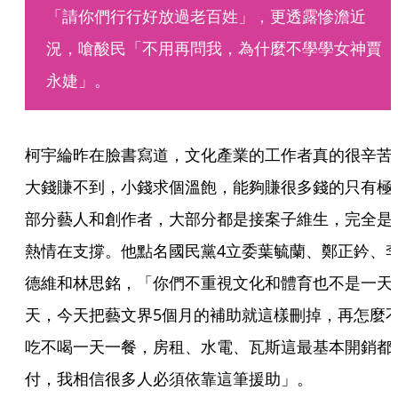
「請你們行行好放過老百姓」，更透露慘澹近
況，嗆酸民「不用再問我，為什麼不學學女神賈
永婕」。
柯宇綸昨在臉書寫道，文化產業的工作者真的很辛苦
大錢賺不到，小錢求個溫飽，能夠賺很多錢的只有極
部分藝人和創作者，大部分都是接案子維生，完全是
熱情在支撐。他點名國民黨4立委葉毓蘭、鄭正鈐、
德維和林思銘，「你們不重視文化和體育也不是一天
天，今天把藝文界5個月的補助就這樣刪掉，再怎麼
吃不喝一天一餐，房租、水電、瓦斯這最基本開銷都
付，我相信很多人必須依靠這筆援助」。