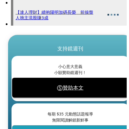
【達人理財】續抱陽明加碼長榮 前操盤
人挑主流股賺3成
支持鏡週刊
小心意大意義
小額贊助鏡週刊！
贊助本文
每期 $
35
元動態話題報導
無限閱讀解鎖新鮮事