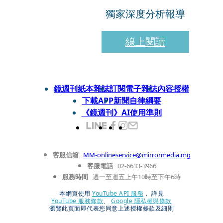
獨家深度分析報導
線上閱讀
鏡週刊紙本雜誌
訂閱電子雜誌
內容授權
下載APP
新聞自律綱要
《鏡週刊》AI使用準則
客服信箱
MM-onlineservice@mirrormedia.mg
客服電話
02-6633-3966
服務時間
週一至週五上午10時至下午6時
本網頁使用
YouTube API 服務
， 詳見
YouTube 服務條款
、
Google 隱私權與條款
瀏覽此頁面即代表您同意上述授權條款及細則