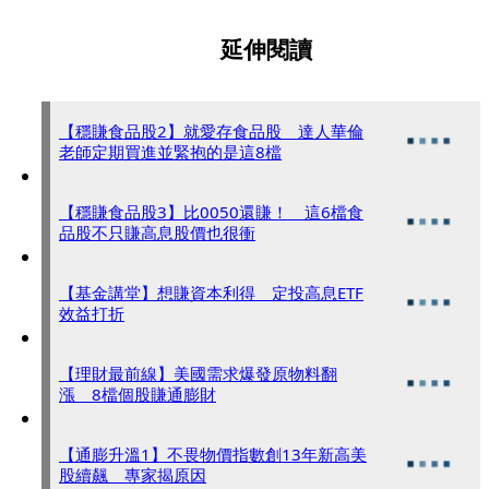
延伸閱讀
【穩賺食品股2】就愛存食品股 達人華倫
老師定期買進並緊抱的是這8檔
【穩賺食品股3】比0050還賺！ 這6檔食
品股不只賺高息股價也很衝
【基金講堂】想賺資本利得 定投高息ETF
效益打折
【理財最前線】美國需求爆發原物料翻
漲 8檔個股賺通膨財
【通膨升溫1】不畏物價指數創13年新高美
股續飆 專家揭原因