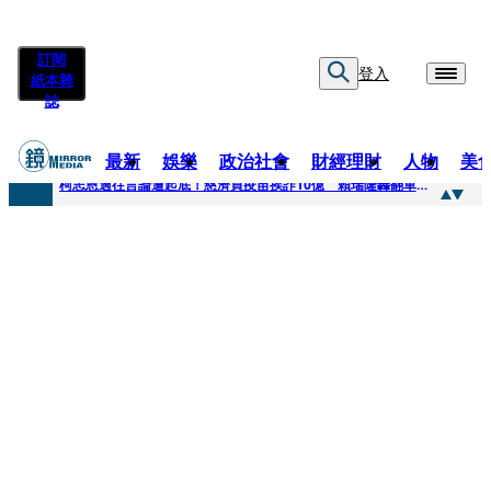
訂閱
登入
紙本雜
誌
最新
娛樂
政治社會
財經理財
人物
美
快訊
柯志恩過往言論遭起底！慈濟買疫苗挨詐10億 賴瑞隆轟翻車：應為當年錯誤道歉
快訊
善款不是私房錢！慈濟採購疫苗被騙10億沒報案遭炎上 基金會緊急說明
快訊
王凱靈堂遺照曝！選用3年前「白衣燦笑照」背後故事洋蔥超大顆... 70歲媽媽打破禁忌送愛子