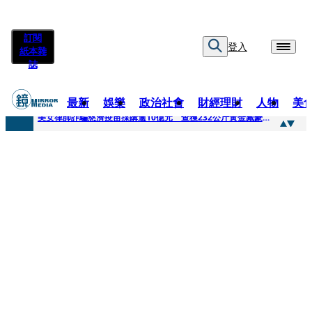
訂閱
登入
紙本雜
誌
最新
娛樂
政治社會
財經理財
人物
美
快訊
美女律師詐騙慈濟疫苗採購逾10億元 查獲232公斤黃金藏豪宅地板下
快訊
才爆「皮克敏」爭議又來！柯文哲生日照撞《VOGUE》 陳智菡遭轟侵權急改圖
快訊
SJ始源真的可以 驚喜現身早餐店認證應援 幽默提醒「記得常換照」