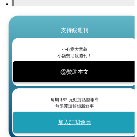
支持鏡週刊
小心意大意義
小額贊助鏡週刊！
贊助本文
每期 $
35
元動態話題報導
無限閱讀解鎖新鮮事
加入訂閱會員