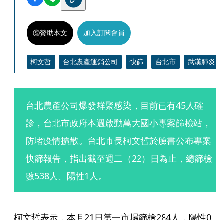
贊助本文
加入訂閱會員
柯文哲
台北農產運銷公司
快篩
台北市
武漢肺炎
台北農產公司爆發群聚感染，目前已有45人確
診，台北市政府本週啟動萬大國小專案篩檢站，
防堵疫情擴散。台北市長柯文哲於臉書公布專案
快篩報告，指出截至週二（22）日為止，總篩檢
數538人、陽性1人。
柯文哲表示，本月21日第一市場篩檢284人，陽性0