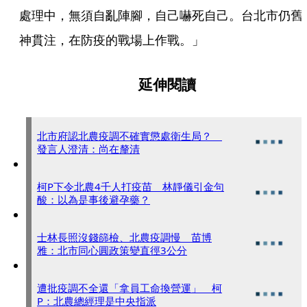
處理中，無須自亂陣腳，自己嚇死自己。台北市仍舊
神貫注，在防疫的戰場上作戰。」
延伸閱讀
北市府認北農疫調不確實懲處衛生局？
發言人澄清：尚在釐清
柯P下令北農4千人打疫苗 林靜儀引金句
酸：以為是事後避孕藥？
士林長照沒錢篩檢、北農疫調慢 苗博
雅：北市同心圓政策變直徑3公分
遭批疫調不全還「拿員工命換營運」 柯
P：北農總經理是中央指派