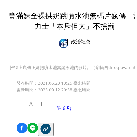
豐滿妹全裸拱奶跳噴水池無碼片瘋傳 
力士「本斥但大」不捨罰
政治社會
推特上瘋傳正妹把噴水池當游泳池的影片。（翻攝自diregiovani.it
發布時間：
2021.06.23 13:25
臺北時間
更新時間：
2023.09.12 20:38
臺北時間
文
謝文哲