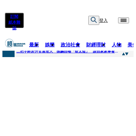
訂閱
登入
紙本雜
誌
最新
娛樂
政治社會
財經理財
人物
美
快訊
二把手終於升官當老大 孫鵬自嘲「命太短」 談自家家事看超開：誰家鍋底沒灰塵
快訊
蔡英文做2件事「嚇壞一堆人」 黃暐瀚分析台東戰況：變成五五波
快訊
未禮讓行人罰6000元沒繳 租車公司竟爆欠235萬公法債務！負責人急出面