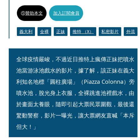
贊助本文
加入訂閱會員
義大利
全裸
正妹
推特 （X）
私密影片
外流
全球疫情嚴峻，不過近日推特上瘋傳正妹把噴水
池當游泳池戲水的影片，據了解，該正妹在義大
利知名地標「圓柱廣場」（Piazza Colonna）旁
噴水池，脫光身上衣服，全裸跳進池裡戲水，由
於畫面太養眼，隨即引起大票民眾圍觀，最後還
驚動警察，影片一曝光，讓大票網友直喊「本斥
但大！」