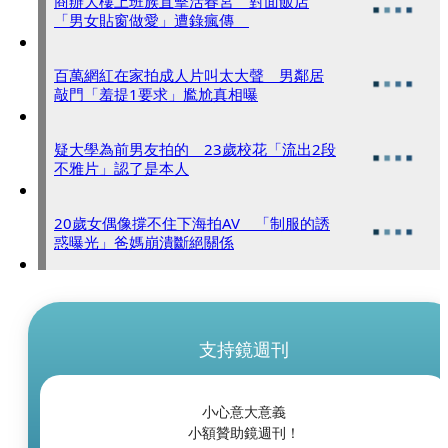
商辦大樓上班族直擊活春宮 對面飯店
「男女貼窗做愛」遭錄瘋傳
百萬網紅在家拍成人片叫太大聲 男鄰居
敲門「羞提1要求」尷尬真相曝
疑大學為前男友拍的 23歲校花「流出2段
不雅片」認了是本人
20歲女偶像撐不住下海拍AV 「制服的誘
惑曝光」爸媽崩潰斷絕關係
支持鏡週刊
小心意大意義
小額贊助鏡週刊！