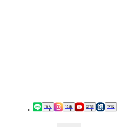
加入
追蹤
訂閱
下載