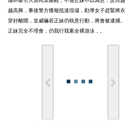
隨即吸引大票民眾圍觀，不過正妹不以為意，反而越
越高興，事後警方獲報抵達現場，勸導女子趕緊將衣
穿好離開，並威嚇若正妹仍執意行動，將會被逮捕。
正妹完全不理會，仍我行我素全裸游泳，。