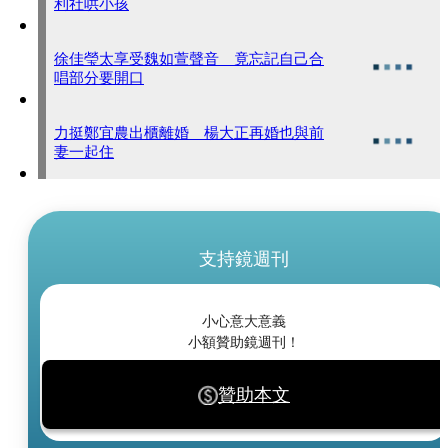
利社哄小孩
徐佳瑩太享受魏如萱聲音 竟忘記自己合
唱部分要開口
力挺鄭宜農出櫃離婚 楊大正再婚也與前
妻一起住
支持鏡週刊
小心意大意義
小額贊助鏡週刊！
贊助本文