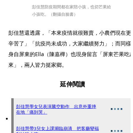
彭佳慧防疫期間都在家陪小孩，也切芒果給
小孩吃。（翻攝自臉書）
彭佳慧還透露，「本來疫情就很難賣，小農們現在更
辛苦了」「抗疫尚未成功，大家繼續努力」；而同樣
身自屏東的Ella（陳嘉樺）也現身留言「屏東芒果吃
來」，兩人皆力挺家鄉。
延伸閱讀
彭佳慧學女兒表演騰空動作 出意外重摔
在地「痛到哭」
彭佳慧帶3兒女上課瀕臨崩潰 把客廳變福