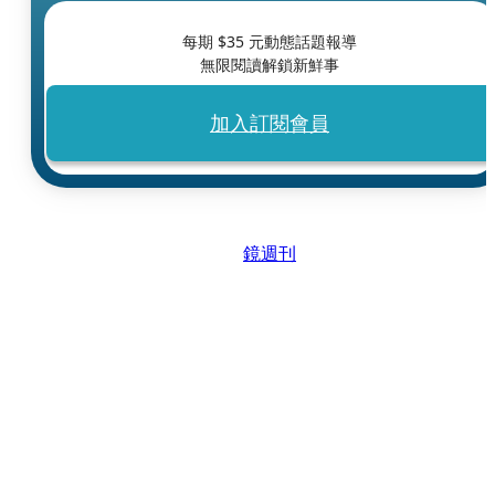
每期 $
35
元動態話題報導
無限閱讀解鎖新鮮事
加入訂閱會員
鏡週刊