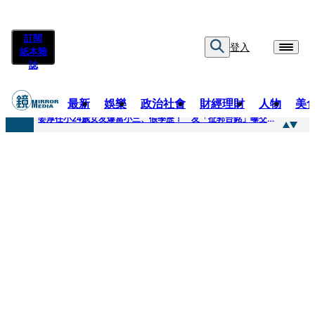
訂閱
登入
紙本雜
誌
最新
娛樂
政治社會
財經理財
人物
美
快訊
姜厚任小24歲女友爆當小三、假學歷！ 友「扯郭台銘」曝交往內幕：我們又不像他
快訊
與AOP仲裁案二階段判斷出爐 藥華藥：財務、業務無重大影響
快訊
女公關欠50萬 3惡煞闖包廂性侵逼吞精！嗆讓全台看影片