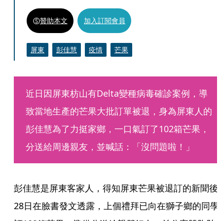
贊助本文
加入訂閱會員
屏東
彭佳慧
疫情
芒果
近日因屏東枋山有Delta變種病毒確診案例，導
致當地生產的芒果大批訂單被退，身為屏東人的
彭佳慧為了力挺家鄉，一口氣訂了102箱芒果，
分送給周邊親友，並喊話：「沒問題啦！」
彭佳慧是屏東客家人，得知屏東芒果被退訂的新聞後
28日在臉書發文透露，上個禮拜已向在獅子鄉的同學