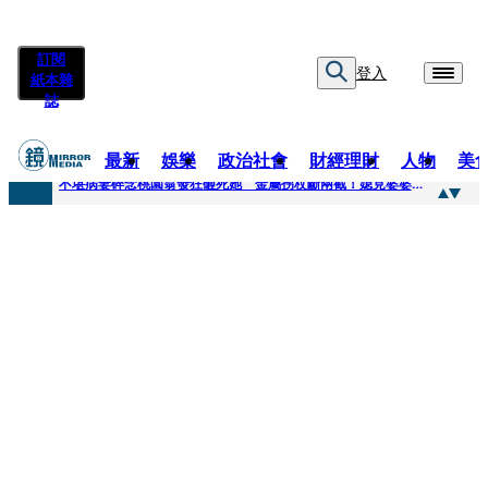
訂閱
登入
紙本雜
誌
最新
娛樂
政治社會
財經理財
人物
美
快訊
不堪病妻碎念桃園翁發狂砸死她 金屬拐杖斷兩截！媳見婆婆屍右臉全爛
快訊
廖峻中風前妻「父親節餵飯照顧」 兒曬溫馨背影感慨：不計前嫌的真愛
快訊
與AOP仲裁案二階段判斷出爐 藥華藥：財務、業務無重大影響