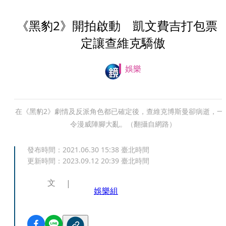
《黑豹2》開拍啟動 凱文費吉打包票
定讓查維克驕傲
娛樂
在《黑豹2》劇情及反派角色都已確定後，查維克博斯曼卻病逝，一
令漫威陣腳大亂。（翻攝自網路）
發布時間：
2021.06.30 15:38
臺北時間
更新時間：
2023.09.12 20:39
臺北時間
文
娛樂組