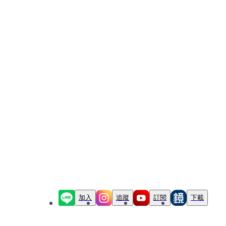
加入
追蹤
訂閱
下載