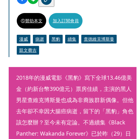
贊助本文
加入訂閱會員
漫威
病逝
黑豹
續集
查德維克博斯曼
凱文費吉
2018年的漫威電影《黑豹》寫下全球13.46億美
金（約新台幣390億元）票房佳績，主演的黑人
男星查維克博斯曼也成為非裔族群新偶像。但他
去年卻不幸因大腸癌病逝，留下的「黑豹」角色
該怎麼辦？至今未有定論。不過續集《Black 
Panther: Wakanda Forever》已於昨（29）日