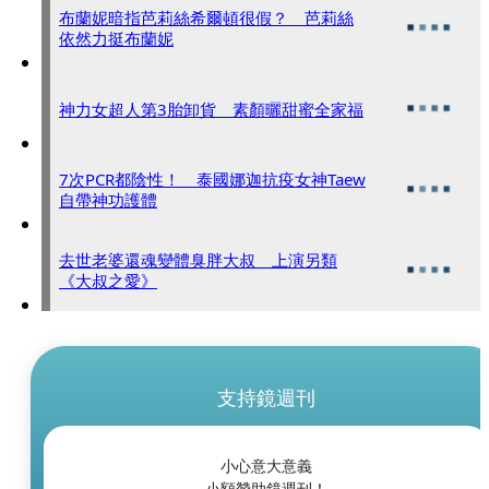
布蘭妮暗指芭莉絲希爾頓很假？ 芭莉絲
依然力挺布蘭妮
神力女超人第3胎卸貨 素顏曬甜蜜全家福
7次PCR都陰性！ 泰國娜迦抗疫女神Taew
自帶神功護體
去世老婆還魂變體臭胖大叔 上演另類
《大叔之愛》
支持鏡週刊
小心意大意義
小額贊助鏡週刊！