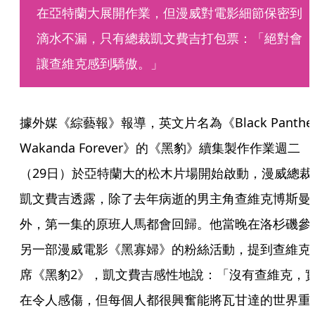
在亞特蘭大展開作業，但漫威對電影細節保密到
滴水不漏，只有總裁凱文費吉打包票：「絕對會
讓查維克感到驕傲。」
據外媒《綜藝報》報導，英文片名為《Black Panther:
Wakanda Forever》的《黑豹》續集製作作業週二
（29日）於亞特蘭大的松木片場開始啟動，漫威總裁
凱文費吉透露，除了去年病逝的男主角查維克博斯曼
外，第一集的原班人馬都會回歸。他當晚在洛杉磯參
另一部漫威電影《黑寡婦》的粉絲活動，提到查維克
席《黑豹2》，凱文費吉感性地說：「沒有查維克，
在令人感傷，但每個人都很興奮能將瓦甘達的世界重