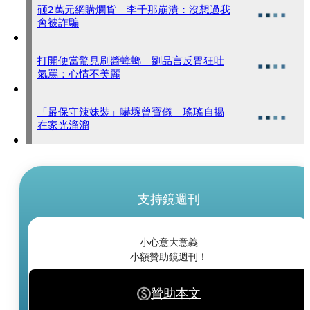
砸2萬元網購爛貨 李千那崩潰：沒想過我
會被詐騙
打開便當驚見刷醬蟑螂 劉品言反胃狂吐
氣罵：心情不美麗
「最保守辣妹裝」嚇壞曾寶儀 瑤瑤自揭
在家光溜溜
支持鏡週刊
小心意大意義
小額贊助鏡週刊！
贊助本文