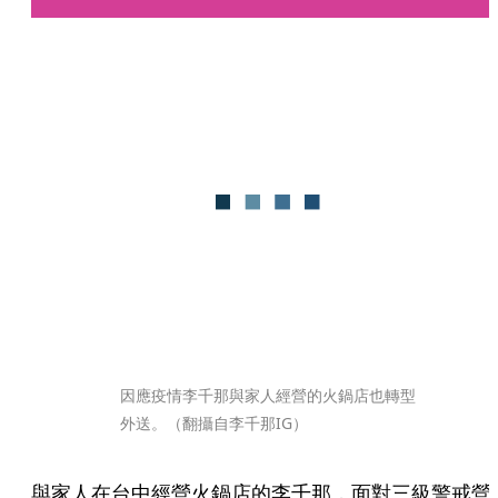
因應疫情李千那與家人經營的火鍋店也轉型
外送。（翻攝自李千那IG）
與家人在台中經營火鍋店的李千那，面對三級警戒營