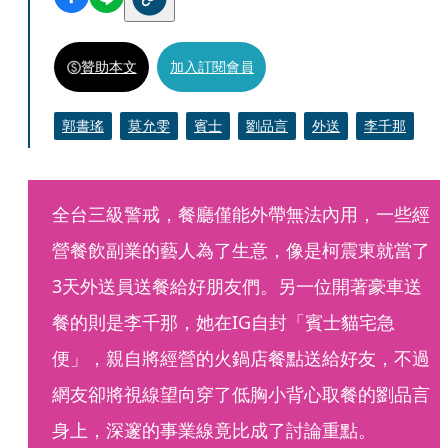
贊助本文
加入訂閱會員
郭書瑤
莫允雯
賓士
劉品言
外送
李千那
全台三級警戒，餐廳僅能外帶無法內用，一些經
營餐飲副業的藝人為了生意，像是柯震東就當了
3天外送員送餐給好朋友們。另一位開著豪車送
餐的則是李千那，她在IG自封「賓士貓宅急
便」，親自將經營的火鍋店餐點送給好友，不過
網友卻將視線望向穿了低胸小背心取餐的劉品言
身上，深邃的事業線竟比成了討論重點。