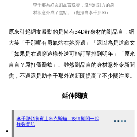
李千那為好友劉品言送餐，沒想到對方的身
材卻意外成了焦點。（翻攝自李千那IG）
原來引起網友暴動的是擁有34D好身材的劉品言，網
大笑「千那哪有勇氣站在她旁邊」「還以為是道歉文
「如果是右邊穿這樣外送可能訂單排到明年」「原來
言言？屌打喬喬欸」。雖然劉品言的身材意外令新聞
焦，不過還是助李千那外送新聞提高了不少關注度。
延伸閱讀
李千那領養賓士米克斯貓 疫情期間一起
炸裂背肌