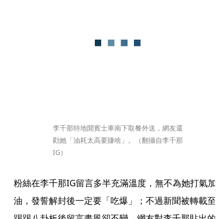
李千那特地開賓士車南下取餐外送，網友還
勸她「油耗太高要賺啥」。（翻攝自李千那
IG）
粉絲在李千那IG留言多半充滿溫度，無不為她打氣加
油，發誓解封後一定要「吃爆」；不過新聞被轉載至
踢踢八卦板後留言畫風卻丕變，網友對李千那貼出的