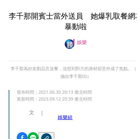
李千那開賓士當外送員 她爆乳取餐網
暴動啦
娛樂
李千那為好友劉品言送餐，沒想到對方的身材卻意外成了焦點。（
攝自李千那IG）
發布時間：
2021.06.30 20:13
臺北時間
更新時間：
2023.09.12 20:39
臺北時間
文
娛樂組