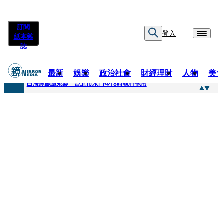
訂閱
登入
紙本雜
誌
最新
娛樂
政治社會
財經理財
人物
美
快訊
白海豚颱風來襲 台北市水門今18時執行拖吊
快訊
AKIRA台北唱到一半突收兒子告白「爸爸I LOVE YOU」 驚喜林志玲同步曝光父親節「披薩蛋糕」
快訊
獨家／TWICE Mina一進華山「天空秒變臉」！ONCE狂風暴雨死守 畫面曝光2.5萬人笑翻