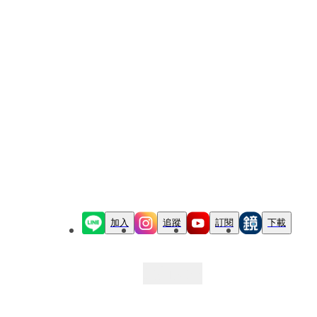
加入
追蹤
訂閱
下載
最新文章