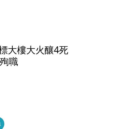
地標大樓大火釀4死
幸殉職
員