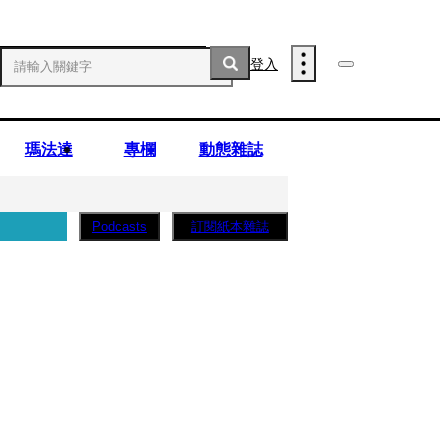
登入
瑪法達
專欄
動態雜誌
訂閱紙本雜誌
Podcasts