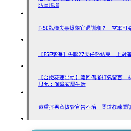
防員墳場
F-5E戰機失事爆學官退訓潮？ 空軍司
【F5E墜海】失聯27天任務結束 上尉
【台鐵花蓮出軌】暖回傷者打氣留言 
思允：保障家屬生活
遭重摔男童拔管宣告不治 柔道教練聞