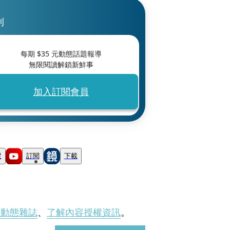
刊
每期 $
35
元動態話題報導
無限閱讀解鎖新鮮事
加入訂閱會員
蹤
訂閱
下載
刊動態雜誌
、
了解內容授權資訊
。