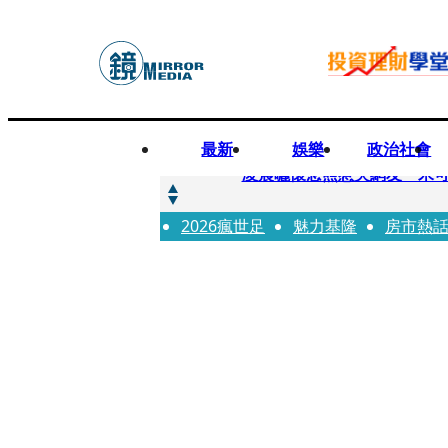
最新
娛樂
政治社會
快訊
凌晨曬懷念照惹哭網友 米
2026瘋世足
快訊
魅力基隆
房市熱
酸民質疑民進黨「是不是有她
快訊
姜厚任「老牛找到嫩草」再談