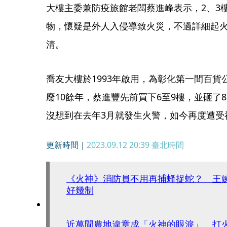
大樓主委兼防疫旅館老闆蔡進峰表示，2、3
物，懷疑是外人入侵導致火災，不過詳細起
清。
喬友大樓於1993年啟用，為彰化第一間百貨
廢10餘年，蔡進豐先前買下6至9樓，並砸了8
沒想到在去年3月就發生火警，如今再度遭受
更新時間｜
2023.09.12 20:39
臺北時間
《火神》消防員不用再捕蜂捉蛇？ 王
好幾制
近萬間農地違章成「火神的眼淚」 打