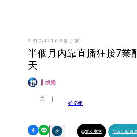
2021.07.02 15:58
臺北時間
半個月內靠直播狂接7業
天
娛樂
文
娛樂組
贊助本文
加入訂閱會