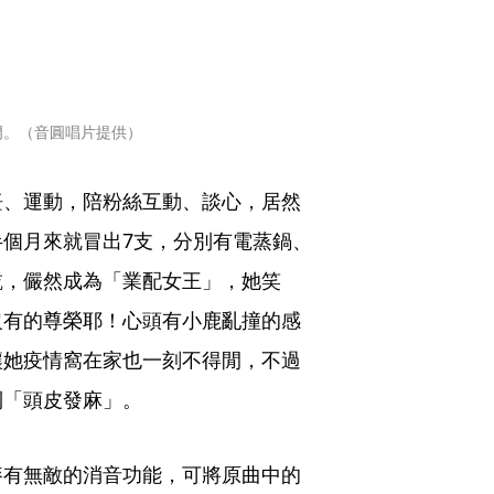
門。（音圓唱片提供）
飪、運動，陪粉絲互動、談心，居然
個月來就冒出7支，分別有電蒸鍋、
乾，儼然成為「業配女王」，她笑
沒有的尊榮耶！心頭有小鹿亂撞的感
讓她疫情窩在家也一刻不得閒，不過
到「頭皮發麻」。
麥有無敵的消音功能，可將原曲中的