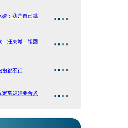
永婕：我是自己跳
家 汪東城：祖國
抱抱都不行
規定當媳婦要會煮