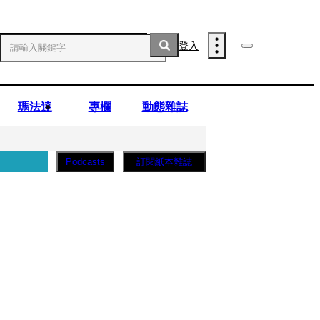
登入
瑪法達
專欄
動態雜誌
訂閱紙本雜誌
Podcasts