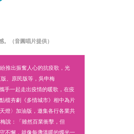
感。（音圓唱片提供）
紛紛推出振奮人心的抗疫歌，光
紅版、原民版等，吳申梅
家攜手一起走出疫情的暖歌，在疫
點檔夯劇《多情城市》相中為片
天燈〉加油版，邀集各行各業共
申梅說：「雖然百業衝擊，但
守不懈，就像每盞溫暖的燭光一