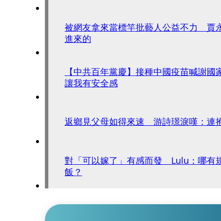
被網友拿來當標竿批藝人公益不力 賈
進來的
【中共百年黨慶】接種中國疫苗喊謝國
讓我有安全感
返鄉見父母如得來速 游詩璟淚嘆：連
對「可以嫁了」有感而發 Lulu：哪有
飯？