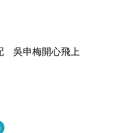
配 吳申梅開心飛上
員