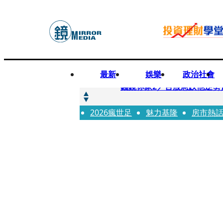
最新
娛樂
政治社會
快訊
錢鏡你家2／台股急跌他逆勢
2026瘋世足
快訊
魅力基隆
房市熱
八月寵物月 寵物食品大廠
快訊
97萬粉絲料理網紅驚傳病逝