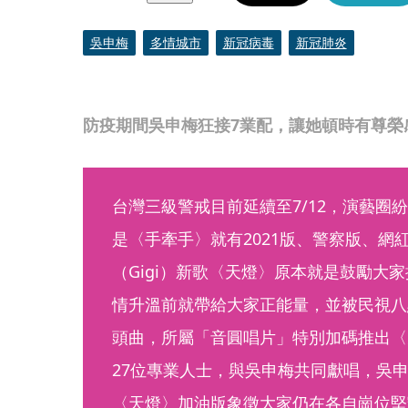
吳申梅
多情城市
新冠病毒
新冠肺炎
防疫期間吳申梅狂接7業配，讓她頓時有尊榮
台灣三級警戒目前延續至7/12，演藝圈
是〈手牽手〉就有2021版、警察版、網
（Gigi）新歌〈天燈〉原本就是鼓勵大
情升溫前就帶給大家正能量，並被民視八
頭曲，所屬「音圓唱片」特別加碼推出〈
27位專業人士，與吳申梅共同獻唱，吳
〈天燈〉加油版象徵大家仍在各自崗位堅