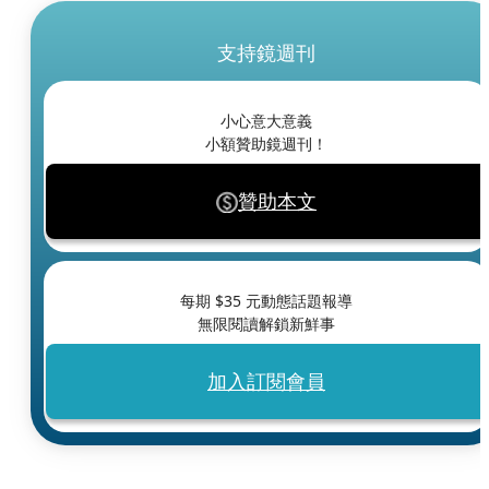
支持鏡週刊
小心意大意義
小額贊助鏡週刊！
贊助本文
每期 $
35
元動態話題報導
無限閱讀解鎖新鮮事
加入訂閱會員