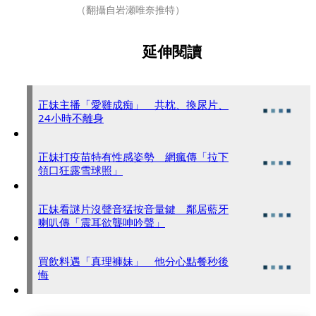
（翻攝自岩瀬唯奈推特）
延伸閱讀
正妹主播「愛雞成痴」 共枕、換尿片、
24小時不離身
正妹打疫苗特有性感姿勢 網瘋傳「拉下
領口狂露雪球照」
正妹看謎片沒聲音猛按音量鍵 鄰居藍牙
喇叭傳「震耳欲聾呻吟聲」
買飲料遇「真理褲妹」 他分心點餐秒後
悔