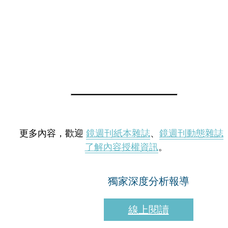
更多內容，歡迎
鏡週刊紙本雜誌
、
鏡週刊動態雜誌
了解內容授權資訊
。
獨家深度分析報導
線上閱讀