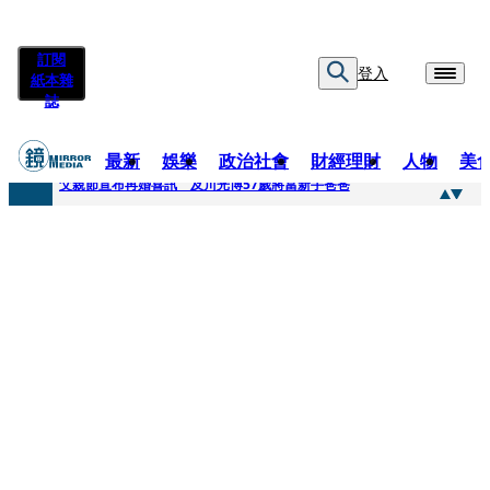
訂閱
登入
紙本雜
誌
最新
娛樂
政治社會
財經理財
人物
美
快訊
父親節宣布再婚喜訊 及川光博57歲將當新手爸爸
快訊
改姓斷開阿湯哥！20歲舒莉首登台「1人分飾4角」 觀眾驚艷：錯怪星二代了
快訊
「愛露奶」私訊流出！小24歲女友爆當小三「大鬧病房氣孕婦」 姜厚任不忍回應了