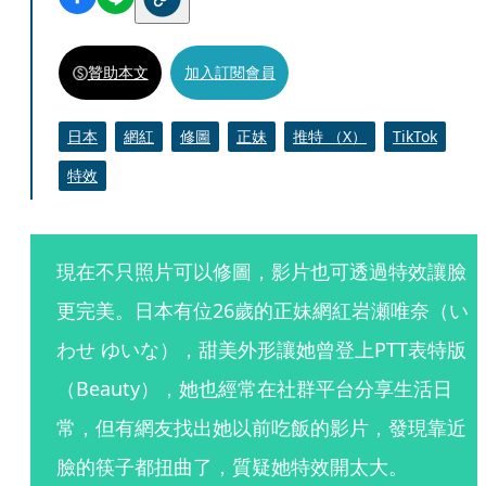
贊助本文
加入訂閱會員
日本
網紅
修圖
正妹
推特 （X）
TikTok
特效
現在不只照片可以修圖，影片也可透過特效讓臉
更完美。日本有位26歲的正妹網紅岩瀬唯奈（い
わせ ゆいな），甜美外形讓她曾登上PTT表特版
（Beauty），她也經常在社群平台分享生活日
常，但有網友找出她以前吃飯的影片，發現靠近
臉的筷子都扭曲了，質疑她特效開太大。