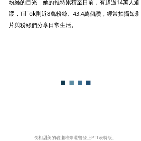
粉絲的目光，她的推特累積至日前，有超過14萬人追
蹤，TilTok則近8萬粉絲、43.4萬個讚，經常拍攝短影
片與粉絲們分享日常生活。
長相甜美的岩瀬唯奈還曾登上PTT表特版。