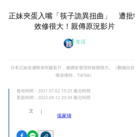
正妹夾蛋入嘴「筷子詭異扭曲」 遭批
效修很大！親傳原況影片
生活
日本正妹岩瀬唯奈吃飯影片，被網友發現特效開很大。（翻攝自岩
唯奈推特、TikTok）
發布時間：
2021.07.02 15:25
臺北時間
更新時間：
2023.09.12 20:39
臺北時間
文
張家瑋