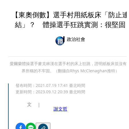
【東奧倒數】選手村用紙板床「防止連
結」？ 體操選手狂跳實測：很堅固
政治社會
愛爾蘭體操選手麥克林漢在選手村的床上狂跳，證明紙板床並沒有
界所稱的不牢固。（翻攝自Rhys McClenaghan推特）
發布時間：
2021.07.19 17:41
臺北時間
更新時間：
2023.09.12 20:39
臺北時間
文
謝文哲