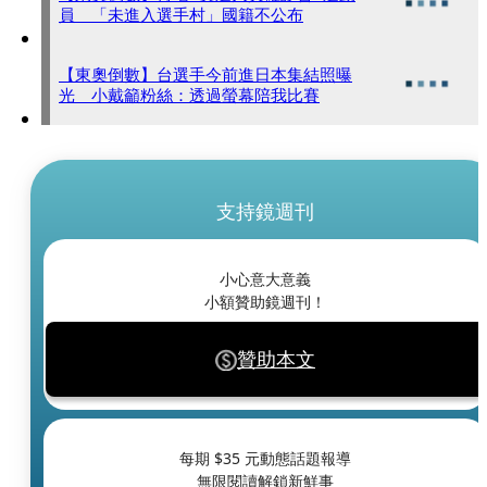
員 「未進入選手村」國籍不公布
【東奧倒數】台選手今前進日本集結照曝
光 小戴籲粉絲：透過螢幕陪我比賽
支持鏡週刊
小心意大意義
小額贊助鏡週刊！
贊助本文
每期 $
35
元動態話題報導
無限閱讀解鎖新鮮事