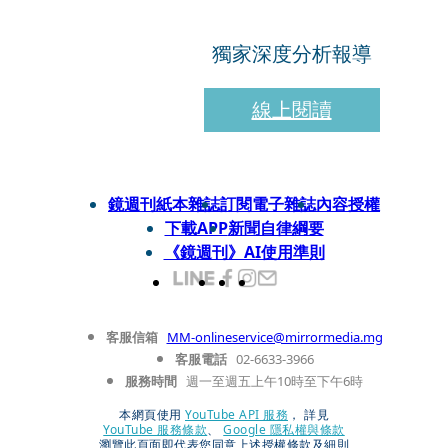
獨家深度分析報導
線上閱讀
鏡週刊紙本雜誌
訂閱電子雜誌
內容授權
下載APP
新聞自律綱要
《鏡週刊》AI使用準則
客服信箱
MM-onlineservice@mirrormedia.mg
客服電話
02-6633-3966
服務時間
週一至週五上午10時至下午6時
本網頁使用
YouTube API 服務
， 詳見
YouTube 服務條款
、
Google 隱私權與條款
瀏覽此頁面即代表您同意上述授權條款及細則