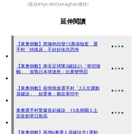
（取自Rhys McClenaghan推特）
延伸閱讀
【東奧倒數】禁擁抱但發15萬保險套 選
手村「特殊床」不好好休息恐垮
【東奧倒數】南非足球隊3確診21「密切接
觸」 首戰日本球迷怒：比賽變懲罰
【東奧倒數】疫情燒進選手村「2入住運動
員確診」 組委會：都在掌控中
東奧選手村驚爆首起確診 15名相關人士
染疫創單日新高
【東奧倒數】再增6奧運人員確診含1運動