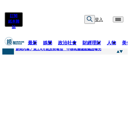
訂閱
登入
紙本雜
誌
最新
娛樂
政治社會
財經理財
人物
美
快訊
新聞內幕／員工4月就反映毒油 中聯高層隱匿鐵證曝光
快訊
最年輕原民校長光環蒙塵 高市議員范織欽涉貪交保
快訊
果農憂颱風來襲搶收救生計 徐欣瑩發起認購五峰鄉水梨行動