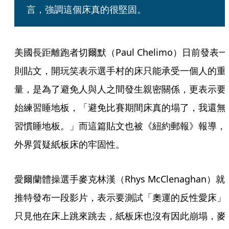
言，強調這個床真的很堅固。
美國長距離跑者切爾默（Paul Chelimo）日前發表一
則貼文，開玩笑表示選手村的床只能承受一個人的重
量，是為了避免人與人之間發生親密關係，更表示要
始練習睡地板，「避免比賽期間床真的塌了，我還無
習慣睡地板。」而這篇貼文也被《紐約郵報》報導，
外界質疑紙板床的牢固性。
愛爾蘭體操選手麥克林漢（Rhys McClenaghan）就
推特發布一段影片，表示要測試「奧運的反性愛床」
只見他在床上跳來跳去，紙板床也沒有因此崩塌，麥