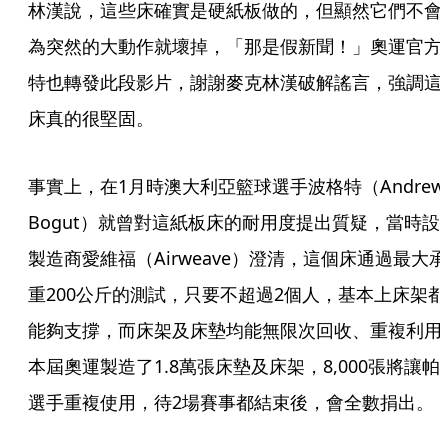
林漢說，這些床確實是硬紙板做的，但顯然它們不會
為突然的大動作就壞掉，「那是假新聞！」奧運官方
特也轉發此段影片，謝謝麥克林漢破解謠言，強調這
床真的很堅固。
事實上，在1月時澳大利亞籃球選手波格特（Andrew 
Bogut）就曾對這紙板床的耐用度提出質疑，當時設
製造商愛維福（Airweave）澄清，這個床通過最大承
重200公斤的測試，只要不超過2個人，基本上床架都
能夠支撐，而床架及床墊均能無限次回收、重複利用
本屆奧運製造了1.8萬張床墊及床架，8,000張將讓帕
選手重複使用，待2場賽事都結束後，會全數捐出。